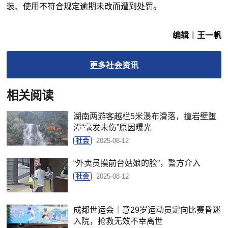
装、使用不符合规定逾期未改而遭到处罚。
编辑︱王一帆
更多
社会
资讯
相关阅读
湖南两游客越栏5米瀑布滑落，撞岩壁堕
潭“毫发未伤”原因曝光
社会
2025-08-12
“外卖员摸前台姑娘的脸”，警方介入
社会
2025-08-12
成都世运会｜意29岁运动员定向比赛昏迷
入院，抢救无效不幸离世