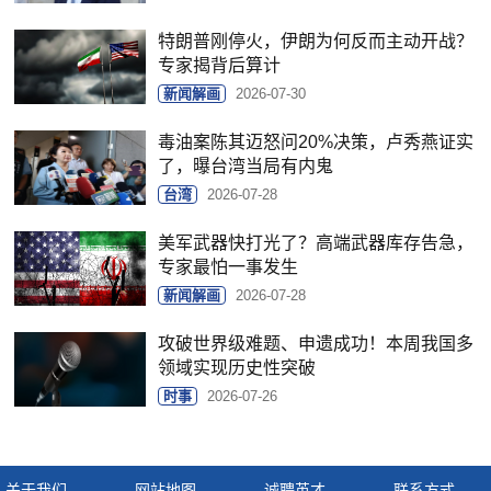
特朗普刚停火，伊朗为何反而主动开战？
专家揭背后算计
新闻解画
2026-07-30
毒油案陈其迈怒问20%决策，卢秀燕证实
了，曝台湾当局有内鬼
台湾
2026-07-28
美军武器快打光了？高端武器库存告急，
专家最怕一事发生
新闻解画
2026-07-28
攻破世界级难题、申遗成功！本周我国多
领域实现历史性突破
时事
2026-07-26
关于我们
网站地图
诚聘英才
联系方式