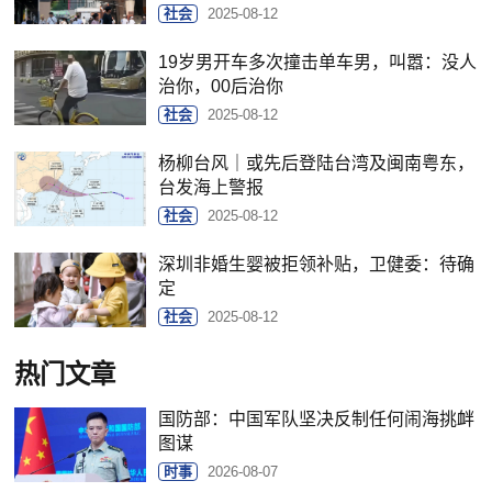
社会
2025-08-12
19岁男开车多次撞击单车男，叫嚣：没人
治你，00后治你
社会
2025-08-12
杨柳台风｜或先后登陆台湾及闽南粤东，
台发海上警报
社会
2025-08-12
深圳非婚生婴被拒领补贴，卫健委：待确
定
社会
2025-08-12
热门文章
国防部：中国军队坚决反制任何闹海挑衅
图谋
时事
2026-08-07