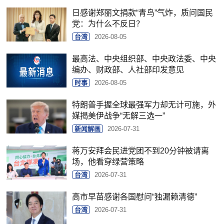
日感谢郑丽文捐款“青鸟”气炸，质问国民
党：为什么不反日？
台湾
2026-08-05
最高法、中央组织部、中央政法委、中央
编办、财政部、人社部印发意见
时事
2026-08-05
特朗普手握全球最强军力却无计可施，外
媒揭美伊战争“无解三选一”
新闻解画
2026-07-31
蒋万安拜会民进党团不到20分钟被请离
场，他看穿绿营策略
台湾
2026-07-31
高市早苗感谢各国慰问“独漏赖清德”
台湾
2026-07-31