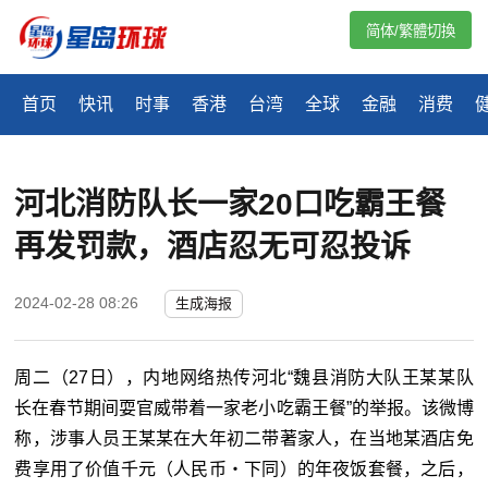
简体/繁體切換
首页
快讯
时事
香港
台湾
全球
金融
消费
河北消防队长一家20口吃霸王餐
再发罚款，酒店忍无可忍投诉
2024-02-28 08:26
生成海报
周二（27日），内地网络热传河北“魏县消防大队王某某队
长在春节期间耍官威带着一家老小吃霸王餐”的举报。该微博
称，涉事人员王某某在大年初二带著家人，在当地某酒店免
费享用了价值千元（人民币‧下同）的年夜饭套餐，之后，