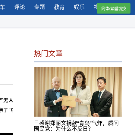
车
评论
专题
教育
娱乐
视频
简体/繁體切換
热门文章
国产无人
亲了飞
日感谢郑丽文捐款“青鸟”气炸，质问
国民党：为什么不反日？