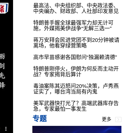
最高法、中央组织部、中央政法委、
中央编办、财政部、人社部印发意见
特朗普手握全球最强军力却无计可
施，外媒揭美伊战争“无解三选一”
蒋万安拜会民进党团不到20分钟被请
离场，他看穿绿营策略
高市早苗感谢各国慰问“独漏赖清德”
特朗普刚停火，伊朗为何反而主动开
战？专家揭背后算计
毒油案陈其迈怒问20%决策，卢秀燕
证实了，曝台湾当局有内鬼
美军武器快打光了？高端武器库存告
急，专家最怕一事发生
专题
更多