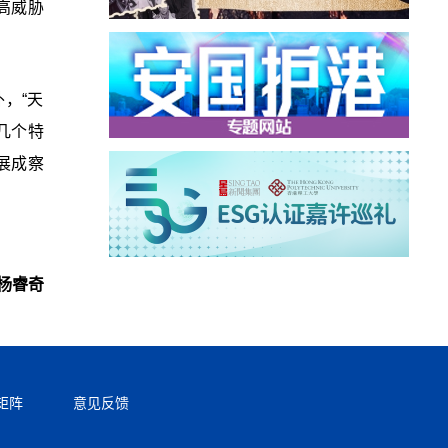
高威胁
，“天
几个特
展成察
杨睿奇
矩阵
意见反馈