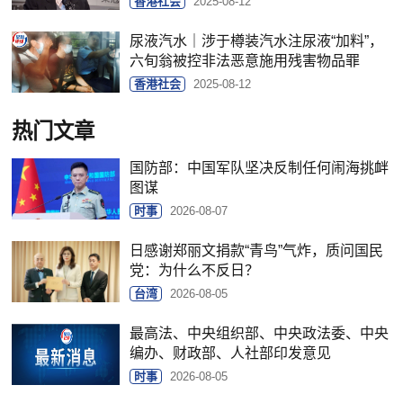
香港社会
2025-08-12
尿液汽水｜涉于樽装汽水注尿液“加料”，
六旬翁被控非法恶意施用残害物品罪
香港社会
2025-08-12
热门文章
国防部：中国军队坚决反制任何闹海挑衅
图谋
时事
2026-08-07
日感谢郑丽文捐款“青鸟”气炸，质问国民
党：为什么不反日？
台湾
2026-08-05
最高法、中央组织部、中央政法委、中央
编办、财政部、人社部印发意见
时事
2026-08-05