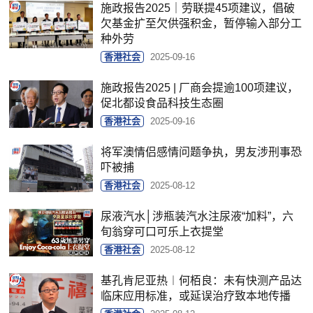
施政报告2025｜劳联提45项建议，倡破
欠基金扩至欠供强积金，暂停输入部分工
种外劳
香港社会
2025-09-16
施政报告2025 | 厂商会提逾100项建议，
促北都设食品科技生态圈
香港社会
2025-09-16
将军澳情侣感情问题争执，男友涉刑事恐
吓被捕
香港社会
2025-08-12
尿液汽水│涉瓶装汽水注尿液“加料”，六
旬翁穿可口可乐上衣提堂
香港社会
2025-08-12
基孔肯尼亚热︱何栢良：未有快测产品达
临床应用标准，或延误治疗致本地传播