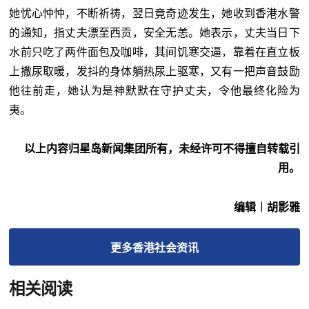
她忧心忡忡，不断祈祷，翌日竟奇迹发生，她收到香港水警
的通知，指丈夫漂至西贡，安全无恙。她表示，丈夫当日下
水前只吃了两件面包及咖啡，其间饥寒交逼，靠着在直立板
上撒尿取暖，发抖的身体躺热尿上驱寒，又有一把声音鼓励
他往前走，她认为是神默默在守护丈夫，令他最终化险为
夷。
以上内容归星岛新闻集团所有，未经许可不得擅自转载引
用。
编辑︱胡影雅
更多
香港社会
资讯
相关阅读