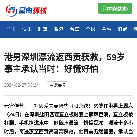
简体/繁體切換
首页
快讯
时事
香港
台湾
全球
金融
消费
港男深圳漂流返西贡获救，59岁
事主承认当时：好慌好怕
2024-02-27 08:24
生成海报
元宵佳节，一对恩爱夫妻险些阴阳永诀！
59岁IT港男上周六
（24日）在深圳盐田区玩直立板时遇上骤风巨浪，直立板被
打翻，手机掉进水中，他随水漂流，饥饿受冻，漂流十多小
时后，奇迹漂至西贡高流湾获救，他目前仍然留医，承认当