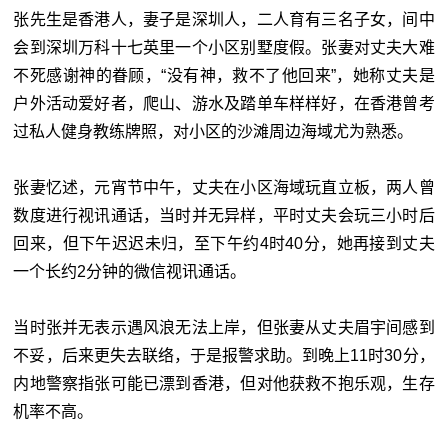
张先生是香港人，妻子是深圳人，二人育有三名子女，间中
会到深圳万科十七英里一个小区别墅度假。张妻对丈夫大难
不死感谢神的眷顾，“没有神，救不了他回来”，她称丈夫是
户外活动爱好者，爬山、游水及踏单车样样好，在香港曾考
过私人健身教练牌照，对小区的沙滩周边海域尤为熟悉。
张妻忆述，元宵节中午，丈夫在小区海域玩直立板，两人曾
数度进行视讯通话，当时并无异样，平时丈夫会玩三小时后
回来，但下午迟迟未归，至下午约4时40分，她再接到丈夫
一个长约2分钟的微信视讯通话。
当时张并无表示遇风浪无法上岸，但张妻从丈夫眉宇间感到
不妥，后来更失去联络，于是报警求助。到晚上11时30分，
内地警察指张可能已漂到香港，但对他获救不抱乐观，生存
机率不高。