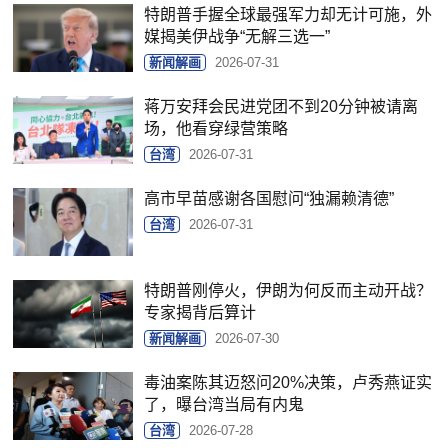
特朗普手握全球最强军力却无计可施，外
媒揭美伊战争“无解三选一”
新闻解画
2026-07-31
蒋万安拜会民进党团不到20分钟被请离
场，他看穿绿营策略
台湾
2026-07-31
高市早苗感谢各国慰问“独漏赖清德”
台湾
2026-07-31
特朗普刚停火，伊朗为何反而主动开战？
专家揭背后算计
新闻解画
2026-07-30
毒油案陈其迈怒问20%决策，卢秀燕证实
了，曝台湾当局有内鬼
台湾
2026-07-28