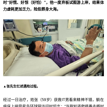
时“好慌、好惊（好怕）”，他一度弃板试图游上岸，结果体
力虚耗更加乏力，险些葬身大海。
▲张先生忆述遇险过程。
经过一日治疗，姓张（59岁）获救IT男看来精神不错，躺在
病床上接受星岛环球网访问时坦言：“当我知道爬唔番去嘅时