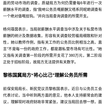
面的劳动市场的调查，质疑局方为何仍需要每6年进行一次
薪酬水平的调查，指“我哋公务员嘅薪酬又唔系同呢啲调查有
一个绝对值嘅挂钩。”并向当局查询调查的所需开支。
杨何蓓茵表示，当局就薪酬水平调查当中涉及关于私营市场
薪酬的统计及数据收集，形容有关调查较劳福局细致和针对
性，她以教师作例，指有关工作的公务员比例相当之高，直
言“不是每一份的政府工作，都是跟私营市场有可比性。”她
又指有关调查第一阶段的所需开支花了380万元，第二阶段
正处于招标阶段，故局方无法提供有关数字。
黎栋国冀局方“将心比己”理解公务员所需
前保安局局长、新民党议员黎栋国表示，近日与公务员工会
代表讨论，当中听到两方面的意见，他本人支持薪常会的建
议，理解现时政府财政非常紧张，建议当局回去想一想，面