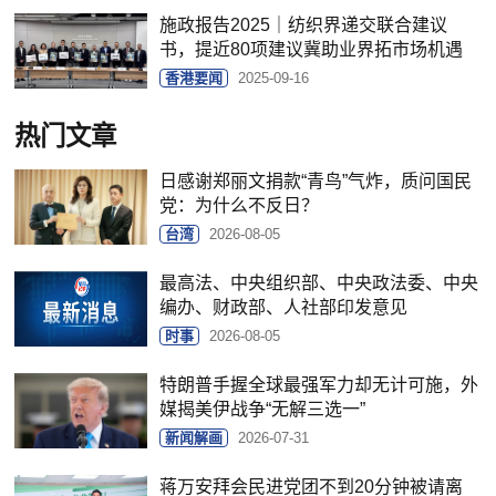
施政报告2025｜纺织界递交联合建议
书，提近80项建议冀助业界拓市场机遇
香港要闻
2025-09-16
热门文章
日感谢郑丽文捐款“青鸟”气炸，质问国民
党：为什么不反日？
台湾
2026-08-05
最高法、中央组织部、中央政法委、中央
编办、财政部、人社部印发意见
时事
2026-08-05
特朗普手握全球最强军力却无计可施，外
媒揭美伊战争“无解三选一”
新闻解画
2026-07-31
蒋万安拜会民进党团不到20分钟被请离