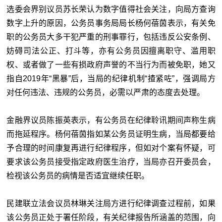
选委会界别议员苏长荣认为数字值得社会关注，向局方查询
数字上升的原因，公务员事务局局长杨何蓓茵表示，有关免
职的公务员大多干犯严重的刑事罪行，包括违反公安条例、
妨碍司法公正、打斗等，亦有公务员因擅离职守、滥用职
权、或者做了一些有损政府声誉的不当行为而被免职，她又
指自2019年“黑暴”后，当局的纪律机制“揸紧咗”，强调局方
对任何违法、违规的公务员，必需以严肃的态度去处理。
金融界议员陈振英表示，有公务员在纪律聆讯期间声称生病
而拖延程序。杨何蓓茵指如某公务员证明生病，当局都要给
予合理的时间康复再进行纪律程序，但如对个案有怀疑，可
要求该公务员接受指定政府医生治疗，当局亦召开委员会，
检视该公务员的病情是否适宜继续任职。
民建联立法会议员林琳关注局方进行纪律调查过程前，如果
该公务员正处于署任阶段，有关纪律报告所涵盖的范围，向