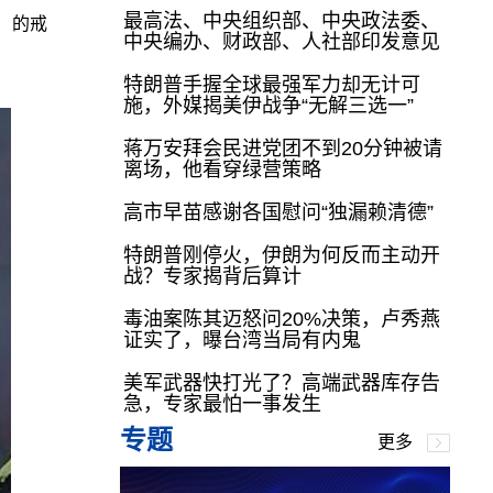
最高法、中央组织部、中央政法委、
）的戒
中央编办、财政部、人社部印发意见
特朗普手握全球最强军力却无计可
施，外媒揭美伊战争“无解三选一”
蒋万安拜会民进党团不到20分钟被请
离场，他看穿绿营策略
高市早苗感谢各国慰问“独漏赖清德”
特朗普刚停火，伊朗为何反而主动开
战？专家揭背后算计
毒油案陈其迈怒问20%决策，卢秀燕
证实了，曝台湾当局有内鬼
美军武器快打光了？高端武器库存告
急，专家最怕一事发生
专题
更多