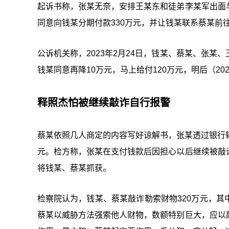
起诉书称，张某无奈，安排王某东和徒弟李某军出面
同意向钱某分期付款330万元，并让钱某联系蔡某前
公诉机关称，2023年2月24日，钱某、蔡某、张
钱某同意再降10万元，马上给付120万元，明后（2024
释照杰怕被继续敲诈自行报警
蔡某依照几人商定的内容写好谅解书，张某透过银行转
元。检方称，张某在支付钱款后因担心以后继续被敲
将钱某、蔡某抓获。
检察院认为，钱某、蔡某敲诈勒索财物320万元，其中
蔡某以威胁方法强索他人财物，数额特别巨大，应以