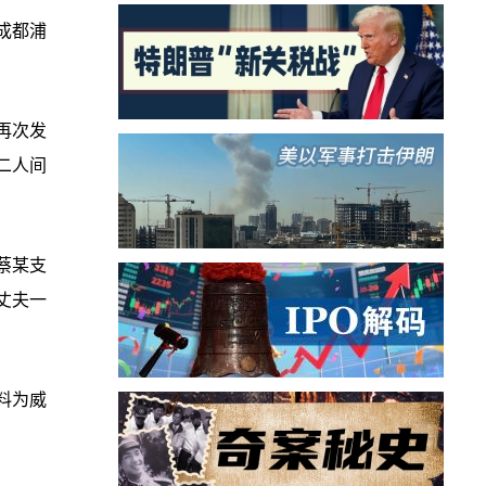
成都浦
再次发
二人间
蔡某支
丈夫一
料为威