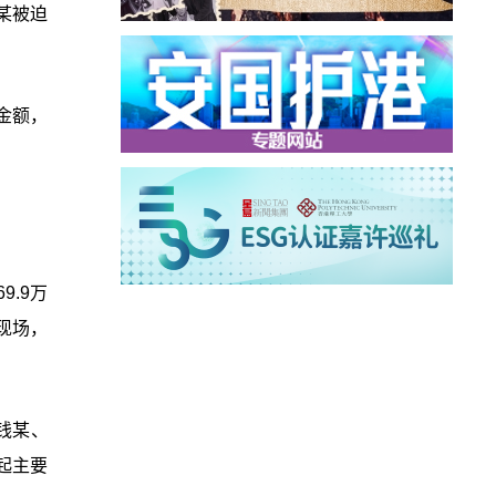
某被迫
金额，
.9万
现场，
。钱某、
起主要