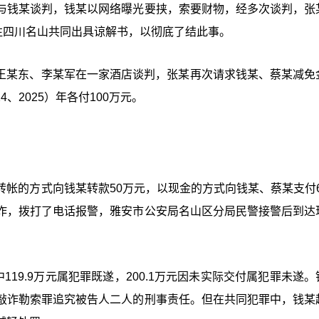
与钱某谈判，钱某以网络曝光要挟，索要财物，经多次谈判，张
往四川名山共同出具谅解书，以彻底了结此事。
某、王某东、李某军在一家酒店谈判，张某再次请求钱某、蔡某减免
、2025）年各付100万元。
帐的方式向钱某转款50万元，以现金的方式向钱某、蔡某支付69
诈，拨打了电话报警，雅安市公安局名山区分局民警接警后到达
119.9万元属犯罪既遂，200.1万元因未实际交付属犯罪未遂
敲诈勒索罪追究被告人二人的刑事责任。但在共同犯罪中，钱某