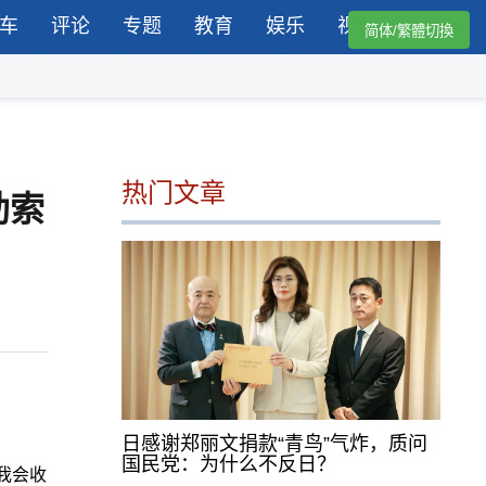
车
评论
专题
教育
娱乐
视频
简体/繁體切換
热门文章
勒索
日感谢郑丽文捐款“青鸟”气炸，质问
国民党：为什么不反日？
我会收