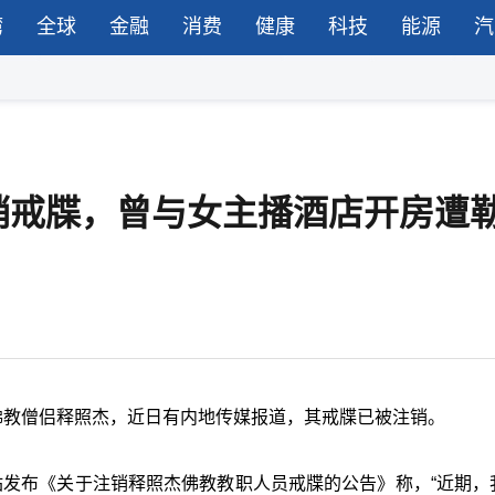
湾
全球
金融
消费
健康
科技
能源
汽
销戒牒，曾与女主播酒店开房遭
佛教僧侣释照杰，近日有内地传媒报道，其戒牒已被注销。
网站发布《关于注销释照杰佛教教职人员戒牒的公告》称，“近期，