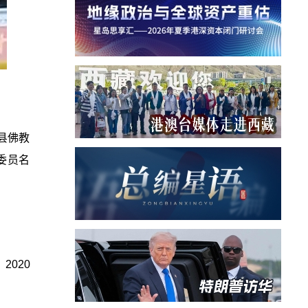
县佛教
委员名
020