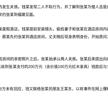
酒店内发生关係。钱某发现二人不轨行为，并了解到张某为僧人且是
次约张某到福建见面。
一温泉度假酒店，钱某提前安装镜头，偷拍妻子和张某在酒店房间内
成都，蔡某先约张某到酒店房间，丈夫随后现身表明身份，开始质问
店房间的亲密照片之后，张某始承认两人关係。张某后来提出向
收到张某支付的200万元（含价值100万元红木家具）钱款后与
于对方未有回应，钱又联络张某的朋友王某东，以将事件在网上爆