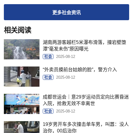
更多
社会
资讯
相关阅读
湖南两游客越栏5米瀑布滑落，撞岩壁堕
潭“毫发未伤”原因曝光
社会
2025-08-12
“外卖员摸前台姑娘的脸”，警方介入
社会
2025-08-12
成都世运会｜意29岁运动员定向比赛昏迷
入院，抢救无效不幸离世
社会
2025-08-12
19岁男开车多次撞击单车男，叫嚣：没人
治你，00后治你