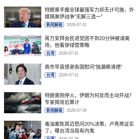
特朗普手握全球最强军力却无计可施，外
媒揭美伊战争“无解三选一”
新闻解画
2026-07-31
蒋万安拜会民进党团不到20分钟被请离
场，他看穿绿营策略
台湾
2026-07-31
高市早苗感谢各国慰问“独漏赖清德”
台湾
2026-07-31
特朗普刚停火，伊朗为何反而主动开战？
专家揭背后算计
新闻解画
2026-07-30
毒油案陈其迈怒问20%决策，卢秀燕证实
了，曝台湾当局有内鬼
台湾
2026-07-28