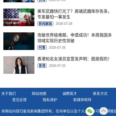
美军武器快打光了？高端武器库存告急，
专家最怕一事发生
新闻解画
2026-07-28
攻破世界级难题、申遗成功！本周我国多
领域实现历史性突破
时事
2026-07-26
香港知名女演员宣萱发声明：图是假的！
香港
2026-07-25
关于我们
网站地图
诚聘英才
联系方式
意见反馈
隐私保护
新媒体矩阵
本网站内容归星岛新闻集团所有，任何单位以及个人未经许可，不得擅