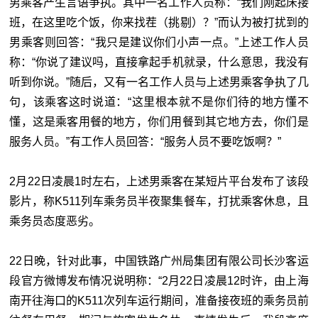
男乘客产生言语争执。其中一名工作人员称：“我们刚起床接
班，在这里吃个饭，你来找茬（挑剔）？”而认为被打扰到的
男乘客则回答：“我只是建议你们小声一点。”上述工作人员
称：“你说了建议吗，直接拿起手机就录，什么意思，我没有
听到你说。”随后，又有一名工作人员与上述男乘客争执了几
句，该乘客这时说道：“这里根本就不是你们待的地方懂不
懂，这是乘客用餐的地方，你们用餐到其它地方去，你们是
服务人员。”有工作人员回答：“服务人员不要吃饭啊？”
2月22日凌晨1时左右，上述男乘客在某短片平台发布了该段
影片，称K511列车乘务员半夜聚集餐车，打扰乘客休息，且
乘务员态度恶劣。
22日晚，针对此事，中国铁路广州局集团有限公司长沙客运
段官方微博发布情况说明称：“2月22日凌晨12时许，由上海
南开往海口的K511次列车运行期间，准备接夜班的乘务员前