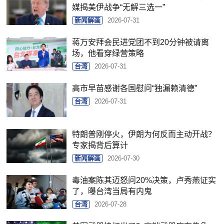
媒揭美伊战争“无解三选一”
新闻解画
2026-07-31
蒋万安拜会民进党团不到20分钟被请离
场，他看穿绿营策略
台湾
2026-07-31
高市早苗感谢各国慰问“独漏赖清德”
台湾
2026-07-31
特朗普刚停火，伊朗为何反而主动开战？
专家揭背后算计
新闻解画
2026-07-30
毒油案陈其迈怒问20%决策，卢秀燕证实
了，曝台湾当局有内鬼
台湾
2026-07-28