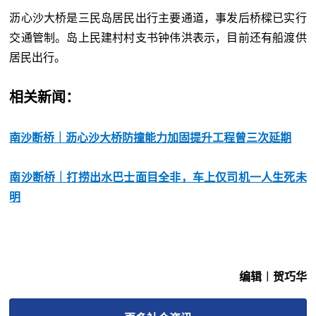
沥心沙大桥是三民岛居民出行主要通道，事发后桥樑已实行
交通管制。岛上民建村村支书钟伟洪表示，目前还有船渡供
居民出行。
相关新闻：
南沙断桥｜沥心沙大桥防撞能力加固提升工程曾三次延期
南沙断桥｜打捞出水巴士面目全非，车上仅司机一人生死未
明
编辑︱贺巧华