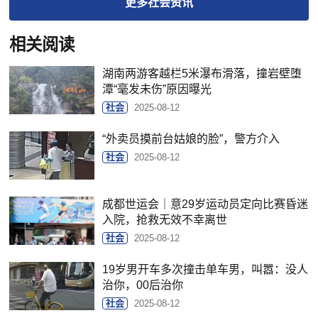
更多
社会
资讯
相关阅读
湖南两游客越栏5米瀑布滑落，撞岩壁堕
潭“毫发未伤”原因曝光
社会
2025-08-12
“外卖员摸前台姑娘的脸”，警方介入
社会
2025-08-12
成都世运会｜意29岁运动员定向比赛昏迷
入院，抢救无效不幸离世
社会
2025-08-12
19岁男开车多次撞击单车男，叫嚣：没人
治你，00后治你
社会
2025-08-12