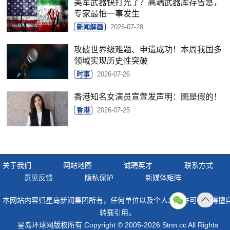
美军武器快打光了？高端武器库存告急，
专家最怕一事发生
新闻解画
2026-07-28
攻破世界级难题、申遗成功！本周我国多
领域实现历史性突破
时事
2026-07-26
香港知名女演员宣萱发声明：图是假的！
香港
2026-07-25
关于我们
网站地图
诚聘英才
联系方式
意见反馈
隐私保护
新媒体矩阵
本网站内容归星岛新闻集团所有，任何单位以及个人未经许可，不得擅
返回
转载引用。
顶部
星岛环球网版权所有 Copyright © 2005-2026 Stnn.cc All Rights