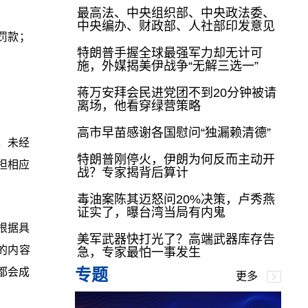
最高法、中央组织部、中央政法委、
中央编办、财政部、人社部印发意见
罚款；
特朗普手握全球最强军力却无计可
施，外媒揭美伊战争“无解三选一”
蒋万安拜会民进党团不到20分钟被请
离场，他看穿绿营策略
高市早苗感谢各国慰问“独漏赖清德”
，未经
特朗普刚停火，伊朗为何反而主动开
担相应
战？专家揭背后算计
毒油案陈其迈怒问20%决策，卢秀燕
证实了，曝台湾当局有内鬼
根据具
美军武器快打光了？高端武器库存告
的内容
急，专家最怕一事发生
专题
都会成
更多