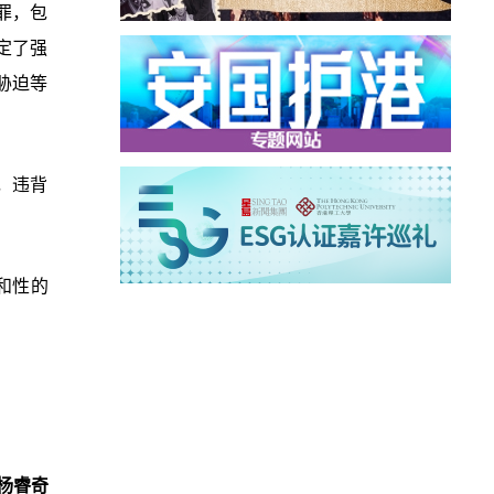
罪，包
定了强
胁迫等
，违背
和性的
杨睿奇