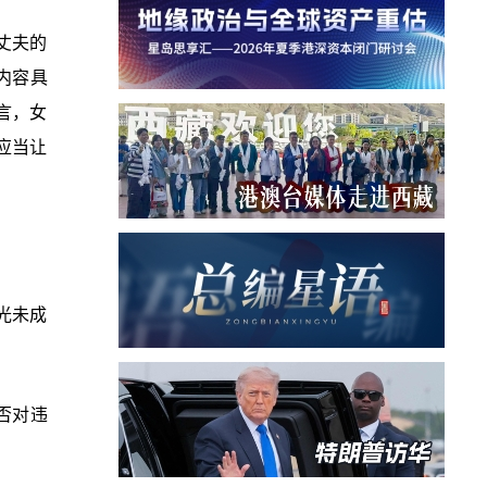
丈夫的
内容具
言，女
应当让
光未成
否对违