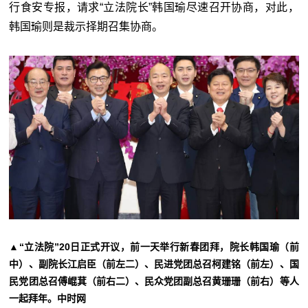
行食安专报，请求“立法院长”韩国瑜尽速召开协商，对此，
韩国瑜则是裁示择期召集协商。
▲“立法院”20日正式开议，前一天举行新春团拜，院长韩国瑜（前
中）、副院长江启臣（前左二）、民进党团总召柯建铭（前左）、国
民党团总召傅崐萁（前右二）、民众党团副总召黄珊珊（前右）等人
一起拜年。中时网