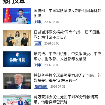
热门文章
国防部：中国军队坚决反制任何闹海挑衅
图谋
时事
2026-08-07
日感谢郑丽文捐款“青鸟”气炸，质问国民
党：为什么不反日？
台湾
2026-08-05
最高法、中央组织部、中央政法委、中央
编办、财政部、人社部印发意见
时事
2026-08-05
特朗普手握全球最强军力却无计可施，外
媒揭美伊战争“无解三选一”
新闻解画
2026-07-31
蒋万安拜会民进党团不到20分钟被请离
场，他看穿绿营策略