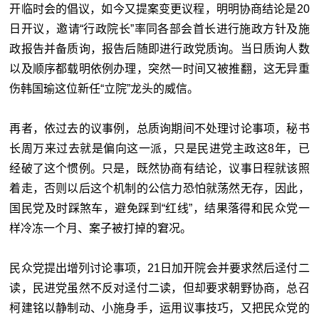
开临时会的倡议，如今又提案变更议程，明明协商结论是20
日开议，邀请“
行政院长
”率同各部会首长进行施政方针及施
政报告并备质询，报告后随即进行政党质询。当日质询人数
以及顺序都载明依例办理，突然一时间又被推翻，这无异重
伤韩国瑜这位新任“
立院”龙头的威信。
再者，依过去的议事例，总质询期间不处理讨论事项，秘书
长周万来过去就是偏向这一派，只是民进党主政这8年，已
经破了这个惯例。只是，既然协商有结论，议事日程就该照
着走，否则以后这个机制的公信力恐怕就荡然无存，因此，
国民党及时踩煞车，避免踩到“红线”，结果落得和民众党一
样冷冻一个月、案子被打掉的窘况。
民众党提出增列讨论事项，21日加开院会并要求然后迳付二
读，民进党虽然不反对迳付二读，但却要求朝野协商，总召
柯建铭以静制动、小施身手，运用议事技巧，又把民众党的