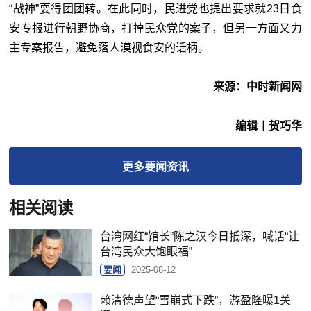
“战神”耍得团团转。在此同时，民进党也提出要求就23日食
安专报进行朝野协商，打掉民众党的案子，但另一方面又力
主专案报告，避免落人漠视食安的话柄。
来源：中时新闻网
编辑︱贺巧华
更多
要闻
资讯
相关阅读
台湾网红“馆长”陈之汉今日抵深，喊话“让
台湾民众大饱眼福”
要闻
2025-08-12
赖清德声望“雪崩式下跌”，游盈隆曝1关