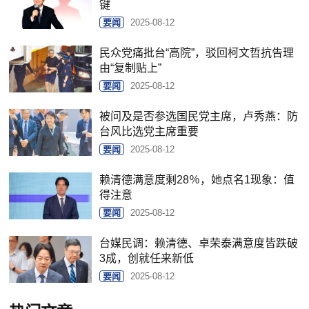
键
要闻
2025-08-12
民众党痛批台“高院”，驳回柯文哲抗告理
由“复制贴上”
要闻
2025-08-12
被问及是否参选国民党主席，卢秀燕：防
台风比选党主席重要
要闻
2025-08-12
赖清德满意度剩28％，她点名1现象：值
得注意
要闻
2025-08-12
台媒民调：赖清德、卓荣泰满意度皆跌破
3成，创就任来新低
要闻
2025-08-12