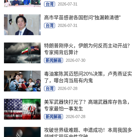
台湾
2026-07-31
高市早苗感谢各国慰问“独漏赖清德”
台湾
2026-07-31
特朗普刚停火，伊朗为何反而主动开战？
专家揭背后算计
新闻解画
2026-07-30
毒油案陈其迈怒问20%决策，卢秀燕证实
了，曝台湾当局有内鬼
台湾
2026-07-28
美军武器快打光了？高端武器库存告急，
专家最怕一事发生
新闻解画
2026-07-28
攻破世界级难题、申遗成功！本周我国多
领域实现历史性突破