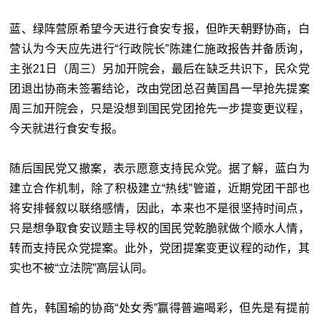
蓝、绿阵营原希望今天进行食安专报，但昨天朝野协商，白
营认为今天应先进行
“行政院长”陈建仁施政报告并备质询，
主张21日（周三）另加开院会，最后在缺乏共识下，民众党
团退出协商未签署结论，改由党团总召黄国昌一早抢先提案
周三加开院会，只是没想到国民党团抢先一步提变更议程，
今天就进行食安专报。
随后国民党又撤案，表示愿意支持民众党。据了解，蓝白为
建立合作机制，除了积极建立“热线”管道，近期党团干部也
将安排餐叙以联络感情，因此，本来也不是很坚持时间点，
只是想争取食安议题主导权的国民党乾脆就做个顺水人情，
转而支持民众党提案。此外，党团提案变更议程的动作，其
实也不被“
立法院”高层认同。
首先，韩国瑜的协商“处女秀”赢得普遍喝彩，但先是有提前