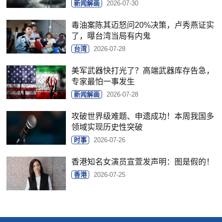
新闻解画
2026-07-30
毒油案陈其迈怒问20%决策，卢秀燕证实
了，曝台湾当局有内鬼
台湾
2026-07-28
美军武器快打光了？高端武器库存告急，
专家最怕一事发生
新闻解画
2026-07-28
攻破世界级难题、申遗成功！本周我国多
领域实现历史性突破
时事
2026-07-26
香港知名女演员宣萱发声明：图是假的！
香港
2026-07-25