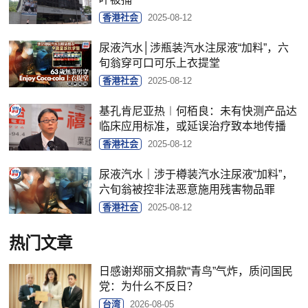
香港社会
2025-08-12
尿液汽水│涉瓶装汽水注尿液“加料”，六
旬翁穿可口可乐上衣提堂
香港社会
2025-08-12
基孔肯尼亚热︱何栢良：未有快测产品达
临床应用标准，或延误治疗致本地传播
香港社会
2025-08-12
尿液汽水｜涉于樽装汽水注尿液“加料”，
六旬翁被控非法恶意施用残害物品罪
香港社会
2025-08-12
热门文章
日感谢郑丽文捐款“青鸟”气炸，质问国民
党：为什么不反日？
台湾
2026-08-05