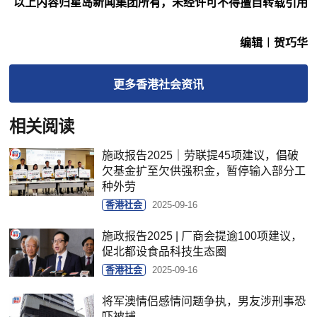
以上内容归星岛新闻集团所有，未经许可不得擅自转载引用
编辑︱贺巧华
更多
香港社会
资讯
相关阅读
施政报告2025｜劳联提45项建议，倡破
欠基金扩至欠供强积金，暂停输入部分工
种外劳
香港社会
2025-09-16
施政报告2025 | 厂商会提逾100项建议，
促北都设食品科技生态圈
香港社会
2025-09-16
将军澳情侣感情问题争执，男友涉刑事恐
吓被捕