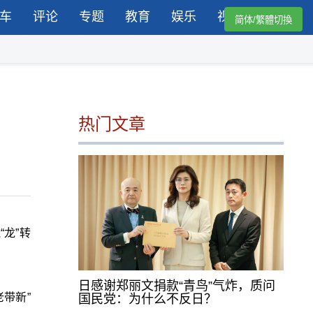
车
评论
专题
教育
娱乐
视频
简体/繁體切換
热门文章
龙”转
日感谢郑丽文捐款“青鸟”气炸，质问
带新”
国民党：为什么不反日？