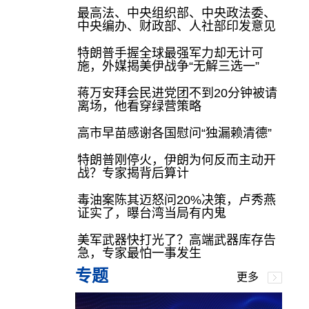
最高法、中央组织部、中央政法委、
中央编办、财政部、人社部印发意见
特朗普手握全球最强军力却无计可
施，外媒揭美伊战争“无解三选一”
蒋万安拜会民进党团不到20分钟被请
离场，他看穿绿营策略
高市早苗感谢各国慰问“独漏赖清德”
特朗普刚停火，伊朗为何反而主动开
战？专家揭背后算计
毒油案陈其迈怒问20%决策，卢秀燕
证实了，曝台湾当局有内鬼
美军武器快打光了？高端武器库存告
急，专家最怕一事发生
专题
更多