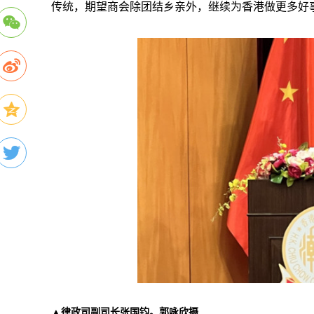
传统，期望商会除团结乡亲外，继续为香港做更多好
▲律政司副司长张国钧。郭咏欣摄