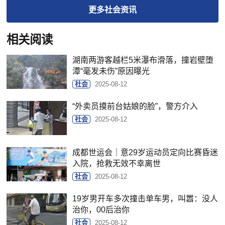
更多
社会
资讯
相关阅读
湖南两游客越栏5米瀑布滑落，撞岩壁堕
潭“毫发未伤”原因曝光
社会
2025-08-12
“外卖员摸前台姑娘的脸”，警方介入
社会
2025-08-12
成都世运会｜意29岁运动员定向比赛昏迷
入院，抢救无效不幸离世
社会
2025-08-12
19岁男开车多次撞击单车男，叫嚣：没人
治你，00后治你
社会
2025-08-12