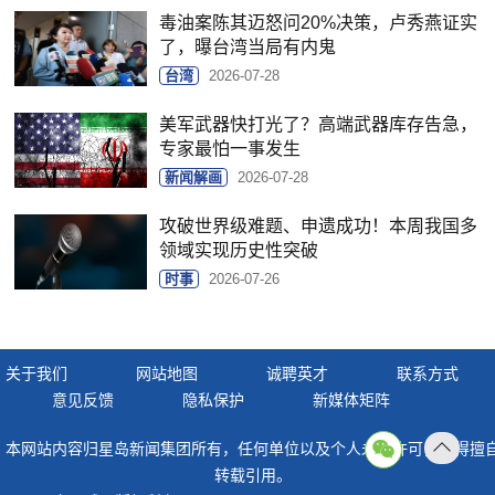
毒油案陈其迈怒问20%决策，卢秀燕证实
了，曝台湾当局有内鬼
台湾
2026-07-28
美军武器快打光了？高端武器库存告急，
专家最怕一事发生
新闻解画
2026-07-28
攻破世界级难题、申遗成功！本周我国多
领域实现历史性突破
时事
2026-07-26
关于我们
网站地图
诚聘英才
联系方式
意见反馈
隐私保护
新媒体矩阵
本网站内容归星岛新闻集团所有，任何单位以及个人未经许可，不得擅
返回
转载引用。