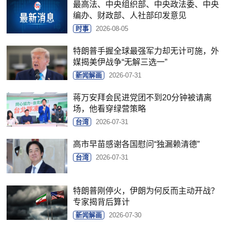
最高法、中央组织部、中央政法委、中央
编办、财政部、人社部印发意见
时事
2026-08-05
特朗普手握全球最强军力却无计可施，外
媒揭美伊战争“无解三选一”
新闻解画
2026-07-31
蒋万安拜会民进党团不到20分钟被请离
场，他看穿绿营策略
台湾
2026-07-31
高市早苗感谢各国慰问“独漏赖清德”
台湾
2026-07-31
特朗普刚停火，伊朗为何反而主动开战？
专家揭背后算计
新闻解画
2026-07-30