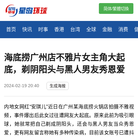
简体/繁體切換
首页
快讯
时事
香港
台湾
全球
金融
消费
海底捞广州店不雅片女主角大起
底，剃阴阳头与黑人男友秀恩爱
2024-02-19 20:40
生成海报
内地女网红“安琪儿”近日在广州某海底捞火锅店拍摄不雅视
频，事件爆出后此女过往遭网友大起底。原来此前为吸引眼
球，她就常把自己剃成阴阳头，还会与黑人男友当众秀恩
爱，更有网友留言称她有多种传染病，目前该女账号已遭抖