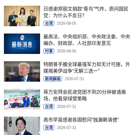
日感谢郑丽文捐款“青鸟”气炸，质问国民
党：为什么不反日？
台湾
2026-08-05
最高法、中央组织部、中央政法委、中央
编办、财政部、人社部印发意见
时事
2026-08-05
特朗普手握全球最强军力却无计可施，外
媒揭美伊战争“无解三选一”
新闻解画
2026-07-31
蒋万安拜会民进党团不到20分钟被请离
场，他看穿绿营策略
台湾
2026-07-31
高市早苗感谢各国慰问“独漏赖清德”
台湾
2026-07-31