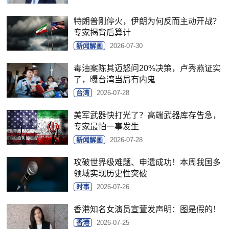
特朗普刚停火，伊朗为何反而主动开战？
专家揭背后算计
新闻解画
2026-07-30
毒油案陈其迈怒问20%决策，卢秀燕证实
了，曝台湾当局有内鬼
台湾
2026-07-28
美军武器快打光了？高端武器库存告急，
专家最怕一事发生
新闻解画
2026-07-28
攻破世界级难题、申遗成功！本周我国多
领域实现历史性突破
时事
2026-07-26
香港知名女演员宣萱发声明：图是假的！
香港
2026-07-25