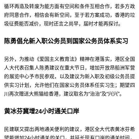
循环再造及转废为能方面有空间和条件互相合作，若多方政
府同意合作，相信会有新空间，至于若方案成功，香港的垃
圾征费能否减价，现时还言之尚早，届时才能再探讨。
陈勇倡允新入职公务员到国家公务员体系实习
另外，为推动《爱国主义教育法》精神在港落实，港区全国
人大代表召集人陈勇建议在重大节日，增加开放昂船洲军营
的展览中心予市民参观，以及建议为新入职及初级公务员提
供实习计划，允许他们在国家公务员体系任实习生；期望四
川再次赠送大熊猫给香港，建议取名为“治治”及“兴兴”。
黄冰芬冀增24小时通关口岸
民建联又提出两地通关便利的建议，港区全大代表黄冰芬希
望能增加24小时通关的关口，并延长现有口岸的通关时间，