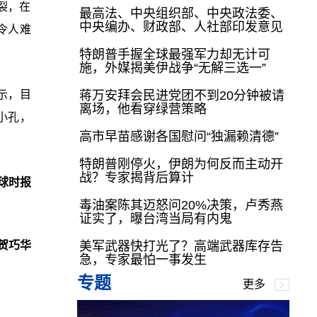
裂，在
最高法、中央组织部、中央政法委、
中央编办、财政部、人社部印发意见
令人难
特朗普手握全球最强军力却无计可
施，外媒揭美伊战争“无解三选一”
示，目
蒋万安拜会民进党团不到20分钟被请
离场，他看穿绿营策略
小孔，
高市早苗感谢各国慰问“独漏赖清德”
特朗普刚停火，伊朗为何反而主动开
战？专家揭背后算计
球时报
毒油案陈其迈怒问20%决策，卢秀燕
证实了，曝台湾当局有内鬼
贺巧华
美军武器快打光了？高端武器库存告
急，专家最怕一事发生
专题
更多