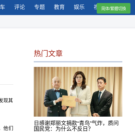
车
评论
专题
教育
娱乐
视频
简体/繁體切換
热门文章
发现其
日感谢郑丽文捐款“青鸟”气炸，质问
。他们
国民党：为什么不反日？