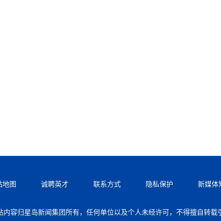
站地图
诚聘英才
联系方式
隐私保护
新媒体
站内容归星岛新闻集团所有，任何单位以及个人未经许可，不得擅自转载