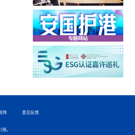
矩阵
意见反馈
引用。
返回顶部