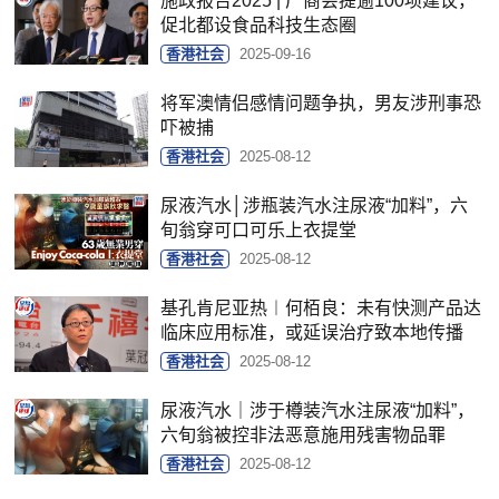
施政报告2025 | 厂商会提逾100项建议，
促北都设食品科技生态圈
香港社会
2025-09-16
将军澳情侣感情问题争执，男友涉刑事恐
吓被捕
香港社会
2025-08-12
尿液汽水│涉瓶装汽水注尿液“加料”，六
旬翁穿可口可乐上衣提堂
香港社会
2025-08-12
基孔肯尼亚热︱何栢良：未有快测产品达
临床应用标准，或延误治疗致本地传播
香港社会
2025-08-12
尿液汽水｜涉于樽装汽水注尿液“加料”，
六旬翁被控非法恶意施用残害物品罪
香港社会
2025-08-12