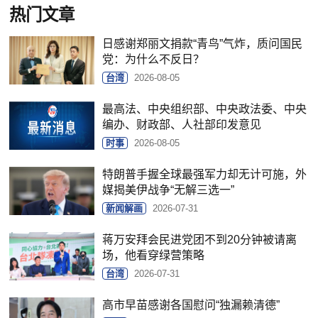
热门文章
日感谢郑丽文捐款“青鸟”气炸，质问国民
党：为什么不反日？
台湾
2026-08-05
最高法、中央组织部、中央政法委、中央
编办、财政部、人社部印发意见
时事
2026-08-05
特朗普手握全球最强军力却无计可施，外
媒揭美伊战争“无解三选一”
新闻解画
2026-07-31
蒋万安拜会民进党团不到20分钟被请离
场，他看穿绿营策略
台湾
2026-07-31
高市早苗感谢各国慰问“独漏赖清德”