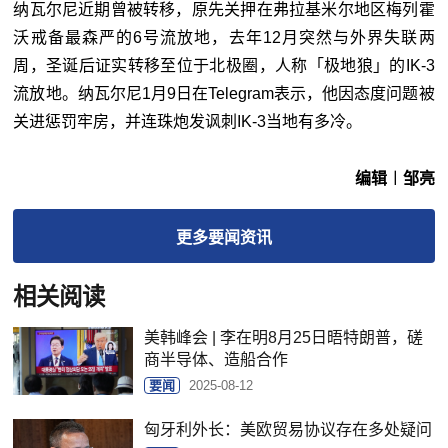
纳瓦尔尼近期曾被转移，原先关押在弗拉基米尔地区梅列霍
沃戒备最森严的6号流放地，去年12月突然与外界失联两
周，圣诞后证实转移至位于北极圈，人称「极地狼」的IK-3
流放地。纳瓦尔尼1月9日在Telegram表示，他因态度问题被
关进惩罚牢房，并连珠炮发讽刺IK-3当地有多冷。
编辑︱邹亮
更多
要闻
资讯
相关阅读
美韩峰会 | 李在明8月25日晤特朗普，磋
商半导体、造船合作
要闻
2025-08-12
匈牙利外长：美欧贸易协议存在多处疑问