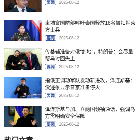
要闻
2025-08-12
柬埔寨国防部呼吁泰国释放18名被扣押柬
方士兵
要闻
2025-08-12
传基辅准备对俄“割地”，特朗普：会尽量
帮乌讨回失土
要闻
2025-08-12
指俄正调动军队发动新进攻，泽连斯基：
没迹象显示普京准备停火
要闻
2025-08-12
泽连斯基与加、立两国领袖通话，强调乌
方需明确安全保障
要闻
2025-08-12