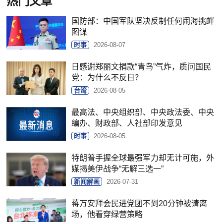
热门文章
国防部：中国军队坚决反制任何闹海挑衅
图谋
时事
2026-08-07
日感谢郑丽文捐款“青鸟”气炸，质问国民
党：为什么不反日？
台湾
2026-08-05
最高法、中央组织部、中央政法委、中央
编办、财政部、人社部印发意见
时事
2026-08-05
特朗普手握全球最强军力却无计可施，外
媒揭美伊战争“无解三选一”
新闻解画
2026-07-31
蒋万安拜会民进党团不到20分钟被请离
场，他看穿绿营策略