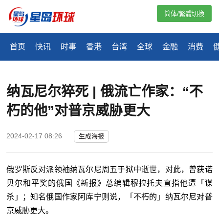
简体/繁體切換
首页
快讯
时事
香港
台湾
全球
金融
消费
纳瓦尼尔猝死 | 俄流亡作家：“不
朽的他”对普京威胁更大
2024-02-17 08:26
生成海报
俄罗斯反对派领袖纳瓦尔尼周五于狱中逝世，对此，曾获诺
贝尔和平奖的俄国《新报》总编辑穆拉托夫直指他遭「谋
杀」；知名俄国作家阿库宁则说，「不朽的」纳瓦尔尼对普
京威胁更大。