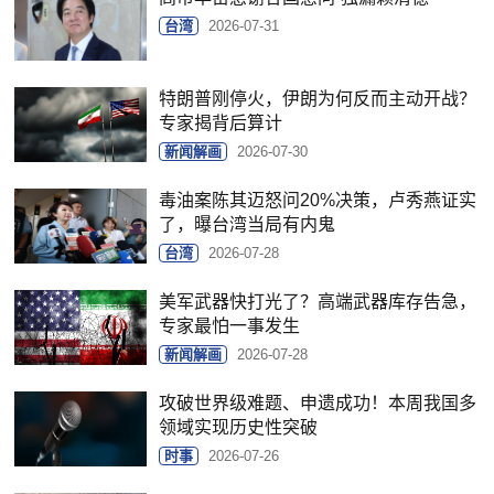
台湾
2026-07-31
特朗普刚停火，伊朗为何反而主动开战？
专家揭背后算计
新闻解画
2026-07-30
毒油案陈其迈怒问20%决策，卢秀燕证实
了，曝台湾当局有内鬼
台湾
2026-07-28
美军武器快打光了？高端武器库存告急，
专家最怕一事发生
新闻解画
2026-07-28
攻破世界级难题、申遗成功！本周我国多
领域实现历史性突破
时事
2026-07-26