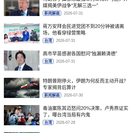
媒揭美伊战争“无解三选一”
新闻解画
2026-07-31
蒋万安拜会民进党团不到20分钟被请离
场，他看穿绿营策略
台湾
2026-07-31
高市早苗感谢各国慰问“独漏赖清德”
台湾
2026-07-31
特朗普刚停火，伊朗为何反而主动开战？
专家揭背后算计
新闻解画
2026-07-30
毒油案陈其迈怒问20%决策，卢秀燕证实
了，曝台湾当局有内鬼
台湾
2026-07-28