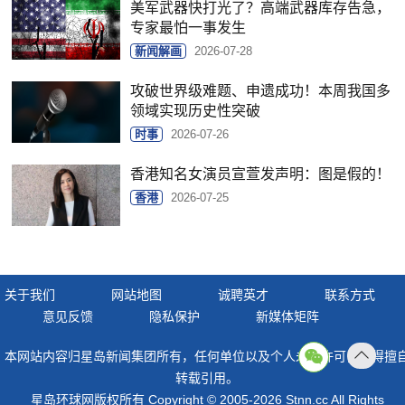
美军武器快打光了？高端武器库存告急，
专家最怕一事发生
新闻解画
2026-07-28
攻破世界级难题、申遗成功！本周我国多
领域实现历史性突破
时事
2026-07-26
香港知名女演员宣萱发声明：图是假的！
香港
2026-07-25
关于我们
网站地图
诚聘英才
联系方式
意见反馈
隐私保护
新媒体矩阵
本网站内容归星岛新闻集团所有，任何单位以及个人未经许可，不得擅
返回
转载引用。
顶部
星岛环球网版权所有 Copyright © 2005-2026 Stnn.cc All Rights