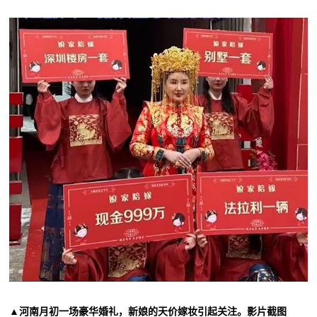
▲河南月初一场豪华婚礼，新娘的天价嫁妆引
起关注。影片截图