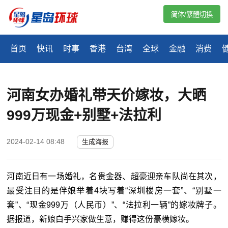
简体/繁體切換
首页
快讯
时事
香港
台湾
全球
金融
消费
河南女办婚礼带天价嫁妆，大晒
999万现金+别墅+法拉利
2024-02-14 08:48
生成海报
河南近日有一场婚礼，名贵金器、超豪迎亲车队尚在其次，
最受注目的是伴娘举着4块写着“深圳楼房一套”、“别墅一
套”、“现金999万（人民币）”、“法拉利一辆”的嫁妆牌子。
据报道，新娘白手兴家做生意，赚得这份豪横嫁妆。