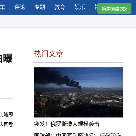
车
评论
专题
教育
娱乐
视频
简体/繁體切換
热门文章
由曝
亲随即
突发！俄罗斯遭大规模袭击
法官考