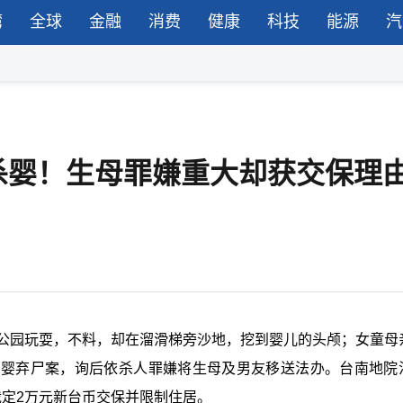
湾
全球
金融
消费
健康
科技
能源
汽
杀婴！生母罪嫌重大却获交保理
处公园玩耍，不料，却在溜滑梯旁沙地，挖到婴儿的头颅；女童母
杀婴弃尸案，询后依杀人罪嫌将生母及男友移送法办。台南地院
定2万元新台币交保并限制住居。