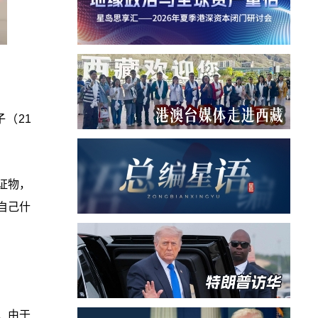
（21
证物，
自己什
，由于