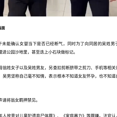
画面
于未能确认女婴当下是否已经断气，同时为了向同居的吴姓男子
埋进公园沙地里，甚至迭上小石块做标记。
母翁姓女子以及吴姓男友，另查扣剪断脐带之剪刀、手机等相关
，吴男坚称自己毫不知情，表示根本不知道女友怀孕，也不知道
声请将翁女羁押禁见。
年人故意对儿童犯遗弃尸体罪》、《家庭暴力》等罪嫌。法官认