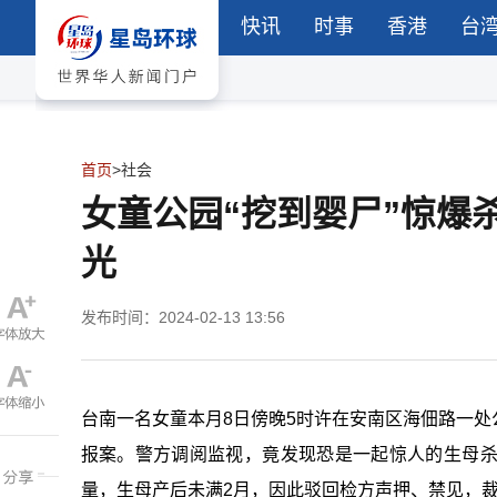
快讯
时事
香港
台
首页
>
社会
女童公园“挖到婴尸”惊爆
光
发布时间：2024-02-13 13:56
台南一名女童本月8日傍晚5时许在安南区海佃路一
报案。警方调阅监视，竟发现恐是一起惊人的生母
量，生母产后未满2月，因此驳回检方声押、禁见，裁