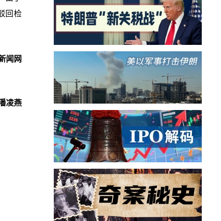
驳回检
新闻网
潘凌燕