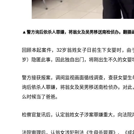
▲
警方询后依杀人罪嫌，将翁女及吴男移送南检侦办。翻摄
回顾本起案件，32岁翁姓女子日前生下女婴时，由
岁）隐匿此事，因此独自出门，将刚出生不久的女婴
警方接获报案，调阅监视画面循线调查，查获女婴生
询后依杀人罪嫌，将翁女及吴男移送南检侦办。对此
么时候当了爸爸。
检察官复讯后，认定翁姓女子涉案罪嫌重大，向法院
法院审理后，认翁女涉犯刑法《生母杀婴罪》、《成