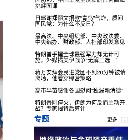
国防部：中国军队坚决反制任何闹海
挑衅图谋
日感谢郑丽文捐款“青鸟”气炸，质问
国民党：为什么不反日？
最高法、中央组织部、中央政法委、
中央编办、财政部、人社部印发意见
特朗普手握全球最强军力却无计可
施，外媒揭美伊战争“无解三选一”
蒋万安拜会民进党团不到20分钟被请
离场，他看穿绿营策略
高市早苗感谢各国慰问“独漏赖清德”
特朗普刚停火，伊朗为何反而主动开
战？专家揭背后算计
专题
更多