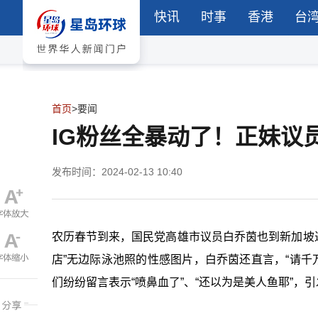
快讯
时事
香港
台
首页
>
要闻
IG粉丝全暴动了！正妹议
发布时间：2024-02-13 10:40
农历春节到来，国民党高雄市议员白乔茵也到新加坡
店”无边际泳池照的性感图片，白乔茵还直言，“请千
们纷纷留言表示“喷鼻血了”、“还以为是美人鱼耶”，