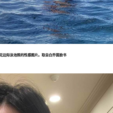
”无边际泳池照的性感图片。取自白乔茵脸书