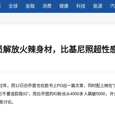
湾
全球
金融
消费
健康
科技
能源
汽
员解放火辣身材，比基尼照超性
过年，而
12
日白乔茵也在脸书上
PO
出一篇文章，同时配上她在“
万不要追踪我
IG
”
，而白乔茵的
IG
粉丝从
4000
多人飙破
5000
，许
引发讨论。