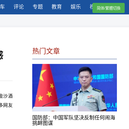
车
评论
专题
教育
娱乐
视频
简体/繁體切換
热门文章
感
金沙酒
多网友
国防部：中国军队坚决反制任何闹海
挑衅图谋