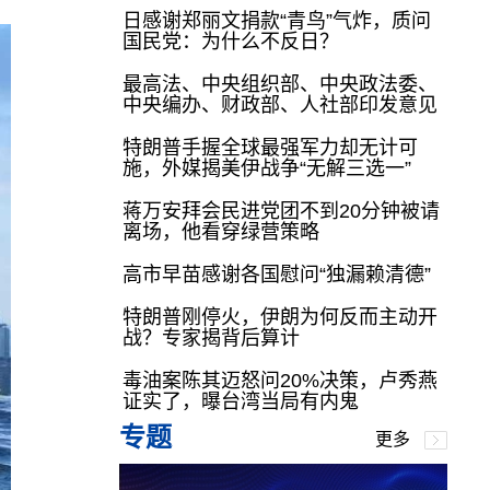
日感谢郑丽文捐款“青鸟”气炸，质问
国民党：为什么不反日？
最高法、中央组织部、中央政法委、
中央编办、财政部、人社部印发意见
特朗普手握全球最强军力却无计可
施，外媒揭美伊战争“无解三选一”
蒋万安拜会民进党团不到20分钟被请
离场，他看穿绿营策略
高市早苗感谢各国慰问“独漏赖清德”
特朗普刚停火，伊朗为何反而主动开
战？专家揭背后算计
毒油案陈其迈怒问20%决策，卢秀燕
证实了，曝台湾当局有内鬼
专题
更多