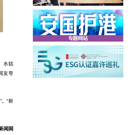
，水姑
网友夸
”、“新
新闻网