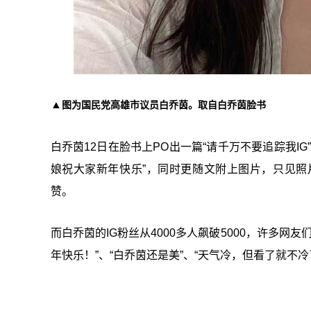
▲
图为
国民党高雄市议员白乔茵。取自白乔茵脸书
白乔茵
12
日在脸书上
PO
出一篇
“
请千万不要追踪我
IG
娘祝大家新年快乐
”
，同时更随文附上图片，只见照
赞。
而白乔茵的IG粉丝从4000多人飙破5000，许多网友们
年快乐！”、“白乔茵还是美”、“天气冷，但看了就不冷