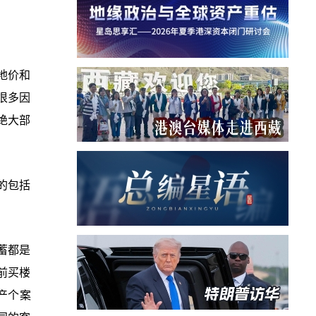
地价和
很多因
绝大部
的包括
蓄都是
前买楼
产个案