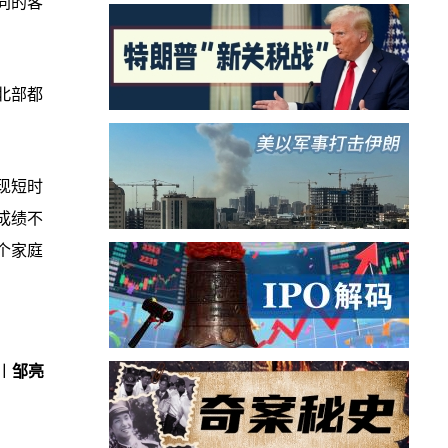
同的客
北部都
现短时
成绩不
个家庭
︱邹亮