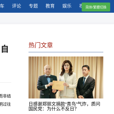
车
评论
专题
教育
娱乐
视频
简体/繁體切換
热门文章
“自
而非结
日感谢郑丽文捐款“青鸟”气炸，质问
明过往
国民党：为什么不反日？