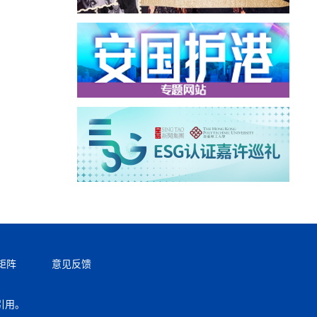
矩阵
意见反馈
引用。
返回顶部