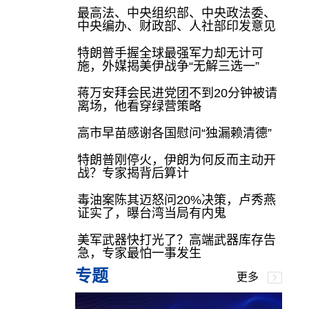
最高法、中央组织部、中央政法委、
中央编办、财政部、人社部印发意见
特朗普手握全球最强军力却无计可
施，外媒揭美伊战争“无解三选一”
蒋万安拜会民进党团不到20分钟被请
离场，他看穿绿营策略
高市早苗感谢各国慰问“独漏赖清德”
特朗普刚停火，伊朗为何反而主动开
战？专家揭背后算计
毒油案陈其迈怒问20%决策，卢秀燕
证实了，曝台湾当局有内鬼
美军武器快打光了？高端武器库存告
急，专家最怕一事发生
专题
更多