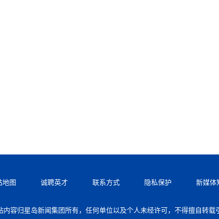
站地图
诚聘英才
联系方式
隐私保护
新媒体
站内容归星岛新闻集团所有，任何单位以及个人未经许可，不得擅自转载