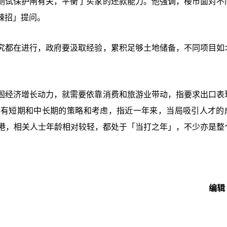
测试保护闸有关，平衡了买家的还款能力。他强调，楼市面对不
辣招」提问。
究都在进行，政府要汲取经验，累积足够土地储备，不同项目如
固经济增长动力，就需要依靠消费和旅游业带动，指要求出口表
，有短期和中长期的策略和考虑，指近一年来，当局吸引人才的
抵港，相关人士年龄相对较轻，都处于「当打之年」，不少亦是整
。
编辑