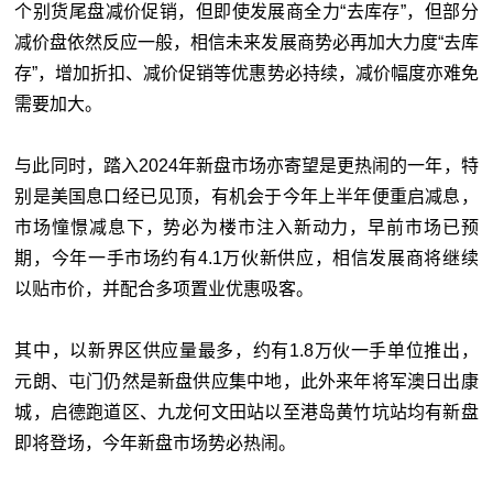
个别货尾盘减价促销，但即使发展商全力“去库存”，但部分
减价盘依然反应一般，相信未来发展商势必再加大力度“去库
存”，增加折扣、减价促销等优惠势必持续，减价幅度亦难免
需要加大。
与此同时，踏入2024年新盘市场亦寄望是更热闹的一年，特
别是美国息口经已见顶，有机会于今年上半年便重启减息，
市场憧憬减息下，势必为楼市注入新动力，早前市场已预
期，今年一手市场约有4.1万伙新供应，相信发展商将继续
以贴市价，并配合多项置业优惠吸客。
其中，以新界区供应量最多，约有1.8万伙一手单位推出，
元朗、屯门仍然是新盘供应集中地，此外来年将军澳日出康
城，启德跑道区、九龙何文田站以至港岛黄竹坑站均有新盘
即将登场，今年新盘市场势必热闹。