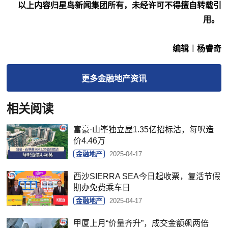
以上内容归星岛新闻集团所有，未经许可不得擅自转载引
用。
编辑︱杨睿奇
更多
金融地产
资讯
相关阅读
富豪·山峯独立屋1.35亿招标沽，每呎造
价4.46万
金融地产
2025-04-17
西沙SIERRA SEA今日起收票，复活节假
期办免费乘车日
金融地产
2025-04-17
甲厦上月“价量齐升”，成交金额飙两倍