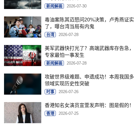
新闻解画
2026-07-30
毒油案陈其迈怒问20%决策，卢秀燕证实
了，曝台湾当局有内鬼
台湾
2026-07-28
美军武器快打光了？高端武器库存告急，
专家最怕一事发生
新闻解画
2026-07-28
攻破世界级难题、申遗成功！本周我国多
领域实现历史性突破
时事
2026-07-26
香港知名女演员宣萱发声明：图是假的！
香港
2026-07-25