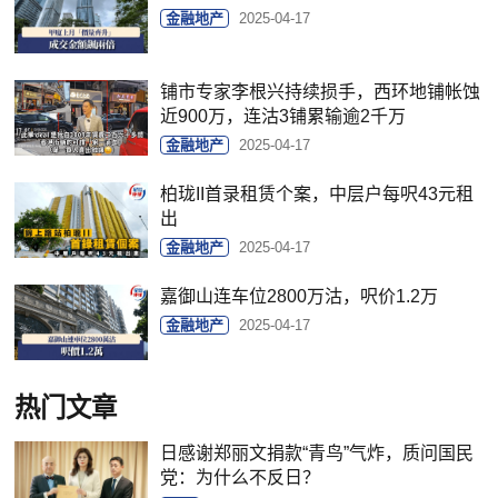
金融地产
2025-04-17
铺市专家李根兴持续损手，西环地铺帐蚀
近900万，连沽3铺累输逾2千万
金融地产
2025-04-17
柏珑II首录租赁个案，中层户每呎43元租
出
金融地产
2025-04-17
嘉御山连车位2800万沽，呎价1.2万
金融地产
2025-04-17
热门文章
日感谢郑丽文捐款“青鸟”气炸，质问国民
党：为什么不反日？