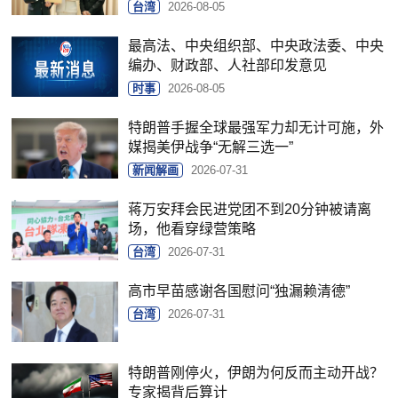
台湾
2026-08-05
最高法、中央组织部、中央政法委、中央
编办、财政部、人社部印发意见
时事
2026-08-05
特朗普手握全球最强军力却无计可施，外
媒揭美伊战争“无解三选一”
新闻解画
2026-07-31
蒋万安拜会民进党团不到20分钟被请离
场，他看穿绿营策略
台湾
2026-07-31
高市早苗感谢各国慰问“独漏赖清德”
台湾
2026-07-31
特朗普刚停火，伊朗为何反而主动开战？
专家揭背后算计