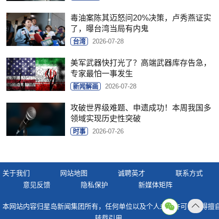
毒油案陈其迈怒问20%决策，卢秀燕证实
了，曝台湾当局有内鬼
台湾
2026-07-28
美军武器快打光了？高端武器库存告急，
专家最怕一事发生
新闻解画
2026-07-28
攻破世界级难题、申遗成功！本周我国多
领域实现历史性突破
时事
2026-07-26
关于我们
网站地图
诚聘英才
联系方式
意见反馈
隐私保护
新媒体矩阵
本网站内容归星岛新闻集团所有，任何单位以及个人未经许可，不得擅
返回
转载引用。