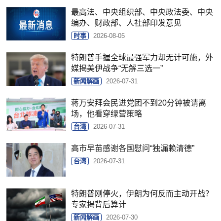
最高法、中央组织部、中央政法委、中央
编办、财政部、人社部印发意见
时事
2026-08-05
特朗普手握全球最强军力却无计可施，外
媒揭美伊战争“无解三选一”
新闻解画
2026-07-31
蒋万安拜会民进党团不到20分钟被请离
场，他看穿绿营策略
台湾
2026-07-31
高市早苗感谢各国慰问“独漏赖清德”
台湾
2026-07-31
特朗普刚停火，伊朗为何反而主动开战？
专家揭背后算计
新闻解画
2026-07-30