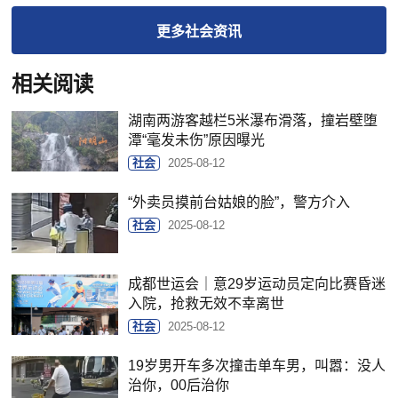
更多
社会
资讯
相关阅读
湖南两游客越栏5米瀑布滑落，撞岩壁堕
潭“毫发未伤”原因曝光
社会
2025-08-12
“外卖员摸前台姑娘的脸”，警方介入
社会
2025-08-12
成都世运会｜意29岁运动员定向比赛昏迷
入院，抢救无效不幸离世
社会
2025-08-12
19岁男开车多次撞击单车男，叫嚣：没人
治你，00后治你