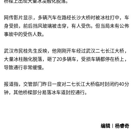
桥樑上出现大量冰凌融化脱落。
网传影片显示，多辆汽车在路经长沙大桥时被冰柱打中，车
身受损，前后挡风玻璃被击穿，有人受伤。但当局未有公佈
事故中的受伤人数。
武汉市民桂先生反映，他刚刚开车经过武汉二七长江大桥，
大量冰柱融化脱落，砸了20多辆车，受损车辆都停在桥上，
导致通行非常缓慢。
报道指，交管部门昨日一度对二七长江大桥临时封闭约40分
钟，其他桥樑部分易落冰车道封控通行。
编辑︱杨睿奇