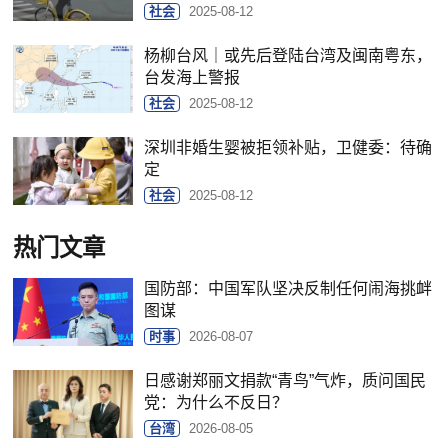
社会
2025-08-12
杨柳台风｜或先后登陆台湾及闽南粤东，
台发海上警报
社会
2025-08-12
深圳非婚生婴被拒领补贴，卫健委：待确
定
社会
2025-08-12
热门文章
国防部：中国军队坚决反制任何闹海挑衅
图谋
时事
2026-08-07
日感谢郑丽文捐款“青鸟”气炸，质问国民
党：为什么不反日？
台湾
2026-08-05