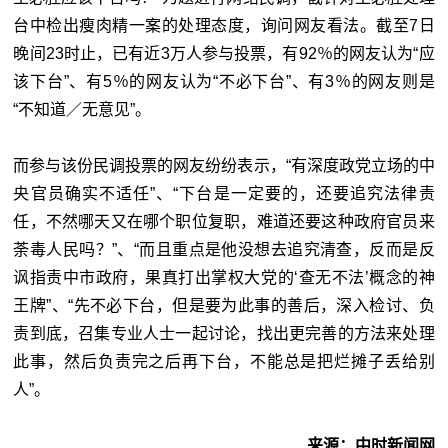
台中检出瘦肉精一案的处理态度，询问网友看法。截至7日
晚间23时止，已有近3万人参与投票，有92％的网友认为“应
该下台”、有5％的网友认为“不必下台”、有3％的网友则是
“不知道／无意见”。
而参与该份民调投票的网友纷纷表示，“有深度政党立场的中
央官员确实不适任”、“下台是一定要的，还要追究法律责
任，不然哪天又在哪个职位复职，难道还要这种政府官员来
荼毒人民吗？”、“而且重点是他没想去追究清查，反而是反
讽指责中市政府，果真打出掌权大党的‘查无不法’概念的神
王牌”、“先不必下台，但是要为此事的善后，深入检讨、负
责到底，召集专业人士一起讨论，找出更完善的方法来处理
此事，然后负责完之后再下台，不能总是把烂摊子丢给别
人”。
来源：中时新闻网