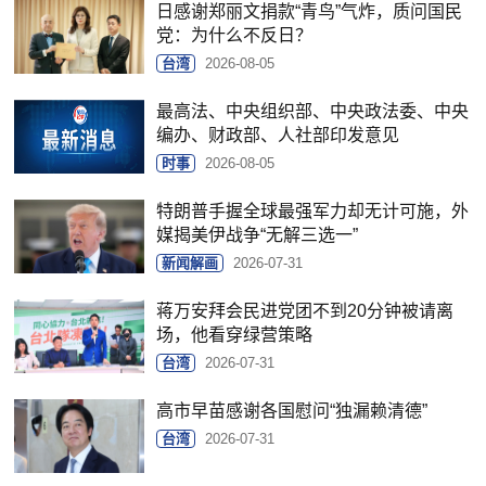
日感谢郑丽文捐款“青鸟”气炸，质问国民
党：为什么不反日？
台湾
2026-08-05
最高法、中央组织部、中央政法委、中央
编办、财政部、人社部印发意见
时事
2026-08-05
特朗普手握全球最强军力却无计可施，外
媒揭美伊战争“无解三选一”
新闻解画
2026-07-31
蒋万安拜会民进党团不到20分钟被请离
场，他看穿绿营策略
台湾
2026-07-31
高市早苗感谢各国慰问“独漏赖清德”
台湾
2026-07-31