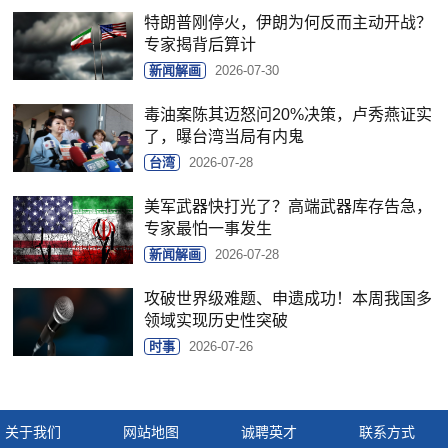
特朗普刚停火，伊朗为何反而主动开战？
专家揭背后算计
新闻解画
2026-07-30
毒油案陈其迈怒问20%决策，卢秀燕证实
了，曝台湾当局有内鬼
台湾
2026-07-28
美军武器快打光了？高端武器库存告急，
专家最怕一事发生
新闻解画
2026-07-28
攻破世界级难题、申遗成功！本周我国多
领域实现历史性突破
时事
2026-07-26
关于我们
网站地图
诚聘英才
联系方式