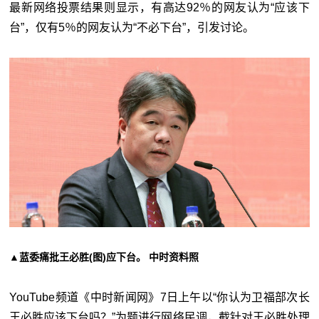
最新网络投票结果则显示，有高达92％的网友认为“应该下
台”，仅有5％的网友认为“不必下台”，引发讨论。
▲蓝委痛批王必胜(图)应下台。 中时资料照
YouTube频道《中时新闻网》7日上午以“你认为卫福部次长
王必胜应该下台吗？”为题进行网络民调，截针对王必胜处理