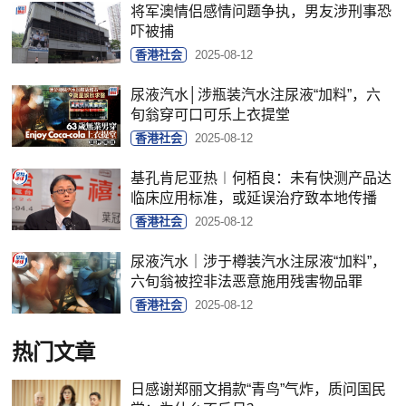
将军澳情侣感情问题争执，男友涉刑事恐
吓被捕
香港社会
2025-08-12
尿液汽水│涉瓶装汽水注尿液“加料”，六
旬翁穿可口可乐上衣提堂
香港社会
2025-08-12
基孔肯尼亚热︱何栢良：未有快测产品达
临床应用标准，或延误治疗致本地传播
香港社会
2025-08-12
尿液汽水｜涉于樽装汽水注尿液“加料”，
六旬翁被控非法恶意施用残害物品罪
香港社会
2025-08-12
热门文章
日感谢郑丽文捐款“青鸟”气炸，质问国民