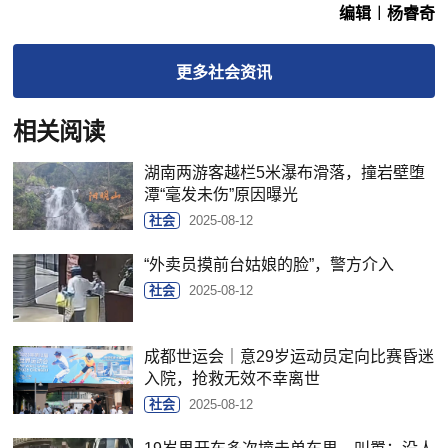
编辑︱杨睿奇
更多
社会
资讯
相关阅读
湖南两游客越栏5米瀑布滑落，撞岩壁堕
潭“毫发未伤”原因曝光
社会
2025-08-12
“外卖员摸前台姑娘的脸”，警方介入
社会
2025-08-12
成都世运会｜意29岁运动员定向比赛昏迷
入院，抢救无效不幸离世
社会
2025-08-12