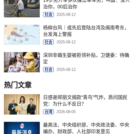
19岁男开车多次撞击单车男，叫嚣：没人
治你，00后治你
社会
2025-08-12
杨柳台风｜或先后登陆台湾及闽南粤东，
台发海上警报
社会
2025-08-12
深圳非婚生婴被拒领补贴，卫健委：待确
定
社会
2025-08-12
热门文章
日感谢郑丽文捐款“青鸟”气炸，质问国民
党：为什么不反日？
台湾
2026-08-05
最高法、中央组织部、中央政法委、中央
编办、财政部、人社部印发意见