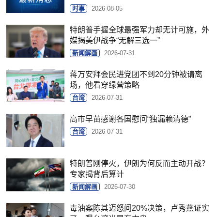
时事
2026-08-05
特朗普手握全球最强军力却无计可施，外
媒揭美伊战争“无解三选一”
新闻解画
2026-07-31
蒋万安拜会民进党团不到20分钟被请离
场，他看穿绿营策略
台湾
2026-07-31
高市早苗感谢各国慰问“独漏赖清德”
台湾
2026-07-31
特朗普刚停火，伊朗为何反而主动开战？
专家揭背后算计
新闻解画
2026-07-30
毒油案陈其迈怒问20%决策，卢秀燕证实