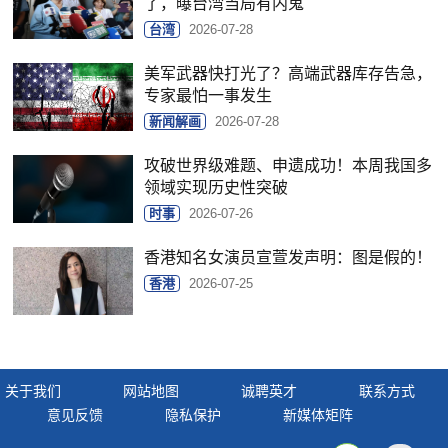
了，曝台湾当局有内鬼
台湾
2026-07-28
美军武器快打光了？高端武器库存告急，
专家最怕一事发生
新闻解画
2026-07-28
攻破世界级难题、申遗成功！本周我国多
领域实现历史性突破
时事
2026-07-26
香港知名女演员宣萱发声明：图是假的！
香港
2026-07-25
关于我们
网站地图
诚聘英才
联系方式
意见反馈
隐私保护
新媒体矩阵