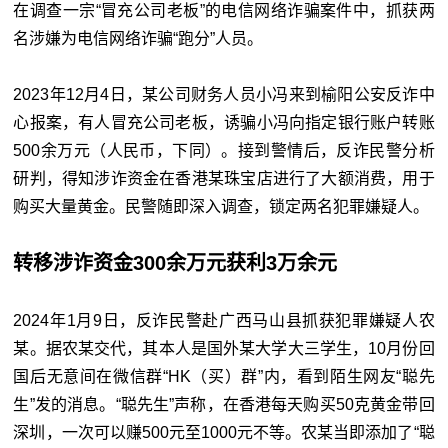
在调查一宗“冒充公司老板”的电信网络诈骗案件中，抓获两
名涉嫌为电信网络诈骗“跑分”人员。
2023年12月4日，某公司财务人员小冯来到榆阳公安反诈中
心报案，有人冒充公司老板，诱骗小冯向指定银行账户转账
500余万元（人民币，下同）。接到警情后，反诈民警分析
研判，得知涉诈资金在香港某珠宝店进行了大额消费，用于
购买大量黄金。民警随即深入调查，锁定两名犯罪嫌疑人。
转移涉诈资金300余万元获利3万余元
2024年1月9日，反诈民警赴广西马山县抓获犯罪嫌疑人农
某。据农某交代，其本人是国外某大学大三学生，10月份回
国后无意间在微信群“HK（买）群”内，看到陌生网友“聪先
生”发的消息。“聪先生”声称，在香港每天购买50克黄金带回
深圳，一次可以赚500元至1000元不等。农某当即添加了“聪