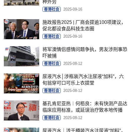
种外劳
香港社会
2025-09-16
施政报告2025 | 厂商会提逾100项建议，
促北都设食品科技生态圈
香港社会
2025-09-16
将军澳情侣感情问题争执，男友涉刑事恐
吓被捕
香港社会
2025-08-12
尿液汽水│涉瓶装汽水注尿液“加料”，六
旬翁穿可口可乐上衣提堂
香港社会
2025-08-12
基孔肯尼亚热︱何栢良：未有快测产品达
临床应用标准，或延误治疗致本地传播
香港社会
2025-08-12
尿液汽水｜涉于樽装汽水注尿液“加料”，