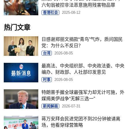
六旬翁被控非法恶意施用残害物品罪
香港社会
2025-08-12
热门文章
日感谢郑丽文捐款“青鸟”气炸，质问国民
党：为什么不反日？
台湾
2026-08-05
最高法、中央组织部、中央政法委、中央
编办、财政部、人社部印发意见
时事
2026-08-05
特朗普手握全球最强军力却无计可施，外
媒揭美伊战争“无解三选一”
新闻解画
2026-07-31
蒋万安拜会民进党团不到20分钟被请离
场，他看穿绿营策略