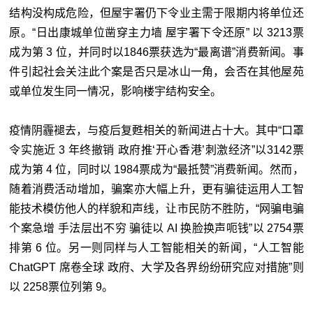
结构没构成危险，但屋宇署仍下令业主需于限期内将单位还
原。“日出康城单位凿穿主力墙 屋宇署下令还原” 以 3213票
成为第 3 位，并同时以1846票获选为“最离谱”消费新闻。事
件引起社会关注此个案是否只是冰山一角，会否在其他屋苑
或单位发生同一情况，影响楼宇结构安全。
疫情阴霾褪去，与疫后复甦相关的新闻进占十大。其中“口罩
令实施近 3 年终撤销 政府推‘开心香港’刺激经济”以3142票
成为第 4 位，同时以 1984票成为“最抵赞”消费新闻。然而，
随着消费活动增加，骗案亦大幅上升，更有骗徒运用人工智
能技术模仿他人的样貌和声线，让市民防不胜防，“网骗电骗
个案急增 手法层出不穷 骗徒以 AI 换脸换声呃钱”以 2754票
排第 6 位。另一则同样与人工智能相关的新闻，“人工智能
ChatGPT 席卷全球 政府、大学及各界纷纷研究应对措施”则
以 2258票位列第 9。