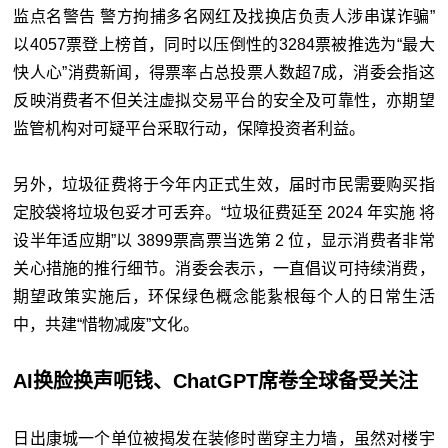
监点名警告 警方拘捕多名网红及找换店负责人涉串谋诈骗”
以4057票登上榜首，同时以压倒性的3284票被推选为“最大
快人心”消费新闻，得票率占总投票人数超7成，消委会指这
反映消费者不但关注虚拟交易平台的安全及可靠性，亦期望
监管机构对可疑平台采取行动，保障投资者利益。
另外，垃圾征费将于今年内正式生效，届时市民需要购买指
定胶袋将垃圾包妥才可丢弃。“垃圾征费延至 2024 年实施 将
设半年适应期”以 3899票高票当选第 2 位，显示消费者非常
关心措施的推行细节。消委会表示，一直倡议可持续消费，
期望政策实施后，环保绿色概念能紥根每个人的日常生活
中，共建“惜物减废”文化。
AI换脸换声呃钱、ChatGPT席卷全球备受关注
日出康城一个单位被揭发在装修时凿穿主力墙，虽然对楼宇