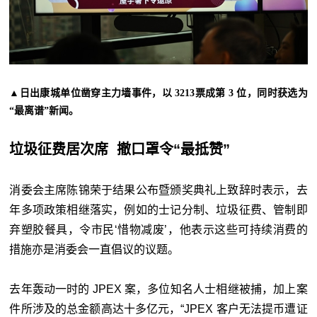
▲日出康城单位凿穿主力墙事件，以 3213票成第 3 位，同时获选为
“最离谱”新闻。
垃圾征费居次席 撤口罩令“最抵赞”
消委会主席陈锦荣于结果公布暨颁奖典礼上致辞时表示，去
年多项政策相继落实，例如的士记分制、垃圾征费、管制即
弃塑胶餐具，令市民‘惜物减废’，他表示这些可持续消费的
措施亦是消委会一直倡议的议题。
去年轰动一时的 JPEX 案，多位知名人士相继被捕，加上案
件所涉及的总金额高达十多亿元，“JPEX 客户无法提币遭证