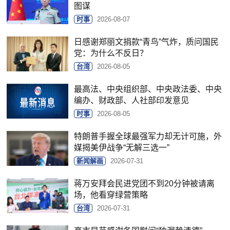
图谋
时事
2026-08-07
日感谢郑丽文捐款“青鸟”气炸，质问国民
党：为什么不反日？
台湾
2026-08-05
最高法、中央组织部、中央政法委、中央
编办、财政部、人社部印发意见
时事
2026-08-05
特朗普手握全球最强军力却无计可施，外
媒揭美伊战争“无解三选一”
新闻解画
2026-07-31
蒋万安拜会民进党团不到20分钟被请离
场，他看穿绿营策略
台湾
2026-07-31