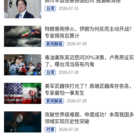
高市早苗感谢各国慰问“独漏赖清德”
台湾
2026-07-31
特朗普刚停火，伊朗为何反而主动开战？
专家揭背后算计
新闻解画
2026-07-30
毒油案陈其迈怒问20%决策，卢秀燕证实
了，曝台湾当局有内鬼
台湾
2026-07-28
美军武器快打光了？高端武器库存告急，
专家最怕一事发生
新闻解画
2026-07-28
攻破世界级难题、申遗成功！本周我国多
领域实现历史性突破
时事
2026-07-26