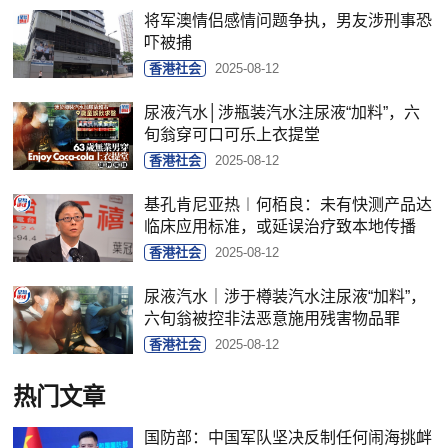
将军澳情侣感情问题争执，男友涉刑事恐
吓被捕
香港社会
2025-08-12
尿液汽水│涉瓶装汽水注尿液“加料”，六
旬翁穿可口可乐上衣提堂
香港社会
2025-08-12
基孔肯尼亚热︱何栢良：未有快测产品达
临床应用标准，或延误治疗致本地传播
香港社会
2025-08-12
尿液汽水｜涉于樽装汽水注尿液“加料”，
六旬翁被控非法恶意施用残害物品罪
香港社会
2025-08-12
热门文章
国防部：中国军队坚决反制任何闹海挑衅