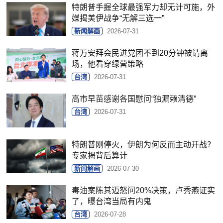
特朗普手握全球最强军力却无计可施，外
媒揭美伊战争“无解三选一”
新闻解画
2026-07-31
蒋万安拜会民进党团不到20分钟被请离
场，他看穿绿营策略
台湾
2026-07-31
高市早苗感谢各国慰问“独漏赖清德”
台湾
2026-07-31
特朗普刚停火，伊朗为何反而主动开战？
专家揭背后算计
新闻解画
2026-07-30
毒油案陈其迈怒问20%决策，卢秀燕证实
了，曝台湾当局有内鬼
台湾
2026-07-28