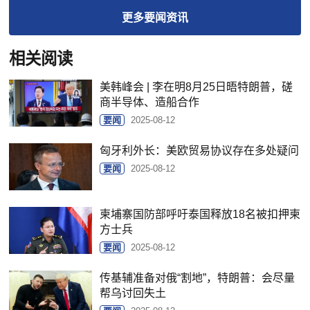
更多
要闻
资讯
相关阅读
美韩峰会 | 李在明8月25日晤特朗普，磋
商半导体、造船合作
要闻
2025-08-12
匈牙利外长：美欧贸易协议存在多处疑问
要闻
2025-08-12
柬埔寨国防部呼吁泰国释放18名被扣押柬
方士兵
要闻
2025-08-12
传基辅准备对俄“割地”，特朗普：会尽量
帮乌讨回失土