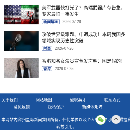
美军武器快打光了？高端武器库存告急，
专家最怕一事发生
新闻解画
2026-07-28
攻破世界级难题、申遗成功！本周我国多
领域实现历史性突破
时事
2026-07-26
香港知名女演员宣萱发声明：图是假的！
香港
2026-07-25
关于我们
网站地图
诚聘英才
联系方式
意见反馈
隐私保护
新媒体矩阵
本网站内容归星岛新闻集团所有，任何单位以及个人未经许可，不得擅
返回
转载引用。