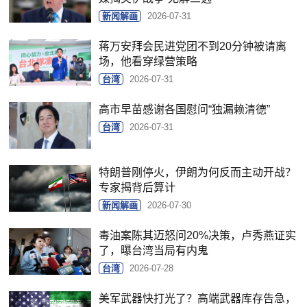
新闻解画
2026-07-31
蒋万安拜会民进党团不到20分钟被请离
场，他看穿绿营策略
台湾
2026-07-31
高市早苗感谢各国慰问“独漏赖清德”
台湾
2026-07-31
特朗普刚停火，伊朗为何反而主动开战？
专家揭背后算计
新闻解画
2026-07-30
毒油案陈其迈怒问20%决策，卢秀燕证实
了，曝台湾当局有内鬼
台湾
2026-07-28
美军武器快打光了？高端武器库存告急，