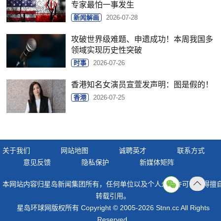
专家最怕一事发生
新闻解画
2026-07-28
攻破世界级难题、申遗成功！本周我国多
领域实现历史性突破
时事
2026-07-26
香港知名女演员宣萱发声明：图是假的！
香港
2026-07-25
关于我们
网站地图
诚聘英才
联系方式
意见反馈
隐私保护
新媒体矩阵
本网站内容归星岛新闻集团所有，任何单位以及个人未经许可，不得擅
返回
转载引用。
顶部
星岛环球网版权所有 Copyright © 2005-2026 Stnn.cc All Rights
Reserved.