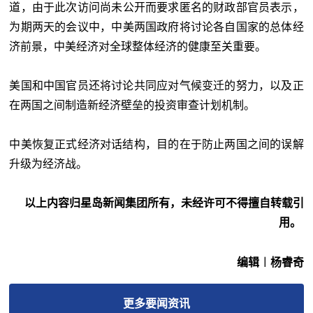
道
，由于
此次访问尚未公开而要求匿名的财政部官员表示，
为
期两天的会议中，
中美
两国政府将讨论各自国家的总体
经
济前景，中美经济对全球整体经济的健康至关重
要。
美国和中国官员还将讨论共同应对气候变迁的努
力，以及正
在两国之间制造新经济壁垒的投资审查
计划
机制。
中美恢复正式经济对话结构，目的在于防止两国之
间的误解
升级为经济战。
以上内容归星岛新闻集团所有，未经许可不得擅自转载引
用。
编辑︱杨睿奇
更多
要闻
资讯