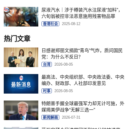
尿液汽水｜涉于樽装汽水注尿液“加料”，
六旬翁被控非法恶意施用残害物品罪
香港社会
2025-08-12
热门文章
日感谢郑丽文捐款“青鸟”气炸，质问国民
党：为什么不反日？
台湾
2026-08-05
最高法、中央组织部、中央政法委、中央
编办、财政部、人社部印发意见
时事
2026-08-05
特朗普手握全球最强军力却无计可施，外
媒揭美伊战争“无解三选一”
新闻解画
2026-07-31