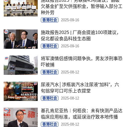
施政报告2025｜劳联提45项建议，倡破
欠基金扩至欠供强积金，暂停输入部分工
种外劳
香港社会
2025-09-16
施政报告2025 | 厂商会提逾100项建议，
促北都设食品科技生态圈
香港社会
2025-09-16
将军澳情侣感情问题争执，男友涉刑事恐
吓被捕
香港社会
2025-08-12
尿液汽水│涉瓶装汽水注尿液“加料”，六
旬翁穿可口可乐上衣提堂
香港社会
2025-08-12
基孔肯尼亚热︱何栢良：未有快测产品达
临床应用标准，或延误治疗致本地传播
香港社会
2025-08-12