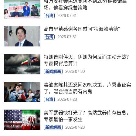
蒋万安拜会民进党团不到20分钟被请离
场，他看穿绿营策略
台湾
2026-07-31
高市早苗感谢各国慰问“独漏赖清德”
台湾
2026-07-31
特朗普刚停火，伊朗为何反而主动开战？
专家揭背后算计
新闻解画
2026-07-30
毒油案陈其迈怒问20%决策，卢秀燕证实
了，曝台湾当局有内鬼
台湾
2026-07-28
美军武器快打光了？高端武器库存告急，
专家最怕一事发生
新闻解画
2026-07-28