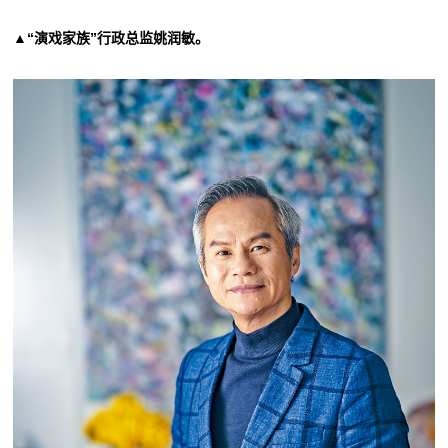
▲“演戏家族”行政总监姚润敏。