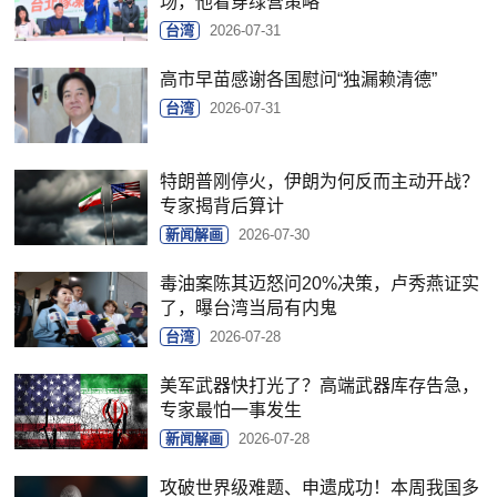
场，他看穿绿营策略
台湾
2026-07-31
高市早苗感谢各国慰问“独漏赖清德”
台湾
2026-07-31
特朗普刚停火，伊朗为何反而主动开战？
专家揭背后算计
新闻解画
2026-07-30
毒油案陈其迈怒问20%决策，卢秀燕证实
了，曝台湾当局有内鬼
台湾
2026-07-28
美军武器快打光了？高端武器库存告急，
专家最怕一事发生
新闻解画
2026-07-28
攻破世界级难题、申遗成功！本周我国多