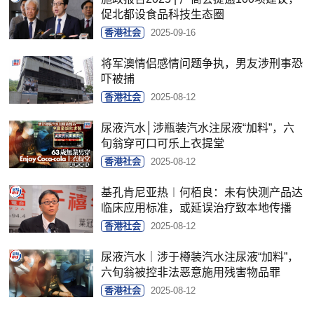
促北都设食品科技生态圈
香港社会
2025-09-16
将军澳情侣感情问题争执，男友涉刑事恐
吓被捕
香港社会
2025-08-12
尿液汽水│涉瓶装汽水注尿液“加料”，六
旬翁穿可口可乐上衣提堂
香港社会
2025-08-12
基孔肯尼亚热︱何栢良：未有快测产品达
临床应用标准，或延误治疗致本地传播
香港社会
2025-08-12
尿液汽水｜涉于樽装汽水注尿液“加料”，
六旬翁被控非法恶意施用残害物品罪
香港社会
2025-08-12