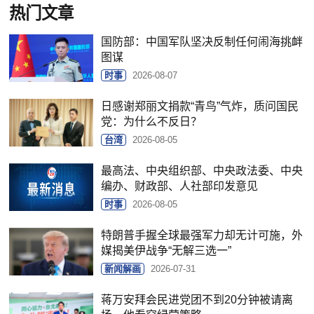
热门文章
国防部：中国军队坚决反制任何闹海挑衅
图谋
时事
2026-08-07
日感谢郑丽文捐款“青鸟”气炸，质问国民
党：为什么不反日？
台湾
2026-08-05
最高法、中央组织部、中央政法委、中央
编办、财政部、人社部印发意见
时事
2026-08-05
特朗普手握全球最强军力却无计可施，外
媒揭美伊战争“无解三选一”
新闻解画
2026-07-31
蒋万安拜会民进党团不到20分钟被请离