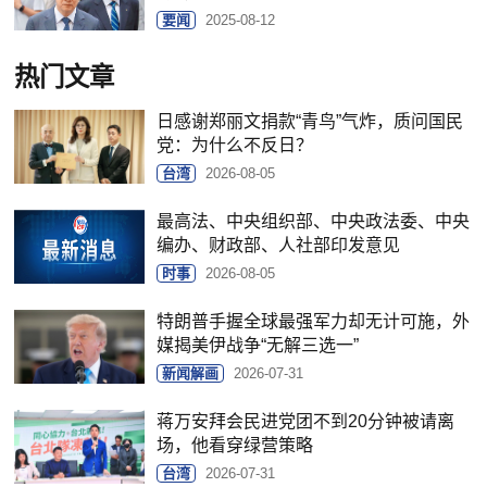
要闻
2025-08-12
热门文章
日感谢郑丽文捐款“青鸟”气炸，质问国民
党：为什么不反日？
台湾
2026-08-05
最高法、中央组织部、中央政法委、中央
编办、财政部、人社部印发意见
时事
2026-08-05
特朗普手握全球最强军力却无计可施，外
媒揭美伊战争“无解三选一”
新闻解画
2026-07-31
蒋万安拜会民进党团不到20分钟被请离
场，他看穿绿营策略
台湾
2026-07-31