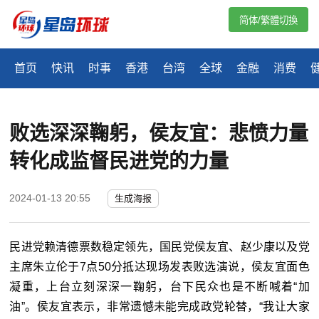
简体/繁體切換
首页
快讯
时事
香港
台湾
全球
金融
消费
败选深深鞠躬，侯友宜：悲愤力量
转化成监督民进党的力量
2024-01-13 20:55
生成海报
民进党赖清德票数稳定领先，国民党侯友宜、赵少康以及党
主席朱立伦于7点50分抵达现场发表败选演说，侯友宜面色
凝重，上台立刻深深一鞠躬，台下民众也是不断喊着“加
油”。侯友宜表示，非常遗憾未能完成政党轮替，“我让大家