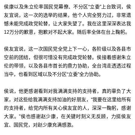
侯康以及朱立伦率国民党幕僚、不分区“
立委”上台致词，侯
友宜说，这一次的选举的结果，他个人完全努力过，非常遗
憾未能完成政党轮替，让大家失望了。我在这里深深表达我
12万分的歉意，抱歉对不起大家。随后率全体在台上鞠躬。
侯友宜说，这一次国民党全党上下一心，各阶级以及各县市
空前的团结，但很可惜没有完成政党轮替。侯接着感谢朱立
伦的带领，以及各县市首长的鼎力协助，全台湾走透透过程
当中，也看到区域以及不分区“
立委”全力协助。
侯说，他更感谢看到对我满满支持的支持者，真的辜负了大
家，对这些给我满满支持加油的好朋友，“我要在这里给所有
的支持者，给党内所有关心侯友宜的人，深深一鞠躬，感谢
大家。”侯也感谢赵少康，在关键时刻义无反顾，力挺侯友
宜、国民党，对赵少康充满感激。