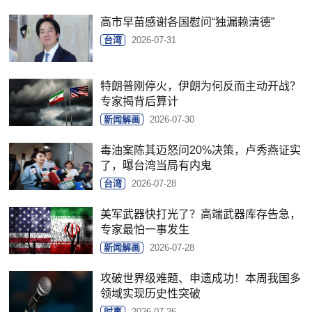
高市早苗感谢各国慰问“独漏赖清德”
台湾
2026-07-31
特朗普刚停火，伊朗为何反而主动开战？
专家揭背后算计
新闻解画
2026-07-30
毒油案陈其迈怒问20%决策，卢秀燕证实
了，曝台湾当局有内鬼
台湾
2026-07-28
美军武器快打光了？高端武器库存告急，
专家最怕一事发生
新闻解画
2026-07-28
攻破世界级难题、申遗成功！本周我国多
领域实现历史性突破
时事
2026-07-26