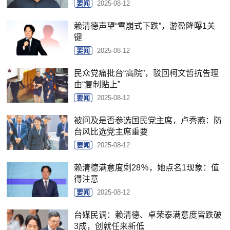
要闻
2025-08-12
赖清德声望“雪崩式下跌”，游盈隆曝1关
键
要闻
2025-08-12
民众党痛批台“高院”，驳回柯文哲抗告理
由“复制贴上”
要闻
2025-08-12
被问及是否参选国民党主席，卢秀燕：防
台风比选党主席重要
要闻
2025-08-12
赖清德满意度剩28％，她点名1现象：值
得注意
要闻
2025-08-12
台媒民调：赖清德、卓荣泰满意度皆跌破
3成，创就任来新低