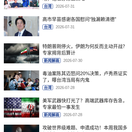
台湾
2026-07-31
高市早苗感谢各国慰问“独漏赖清德”
台湾
2026-07-31
特朗普刚停火，伊朗为何反而主动开战？
专家揭背后算计
新闻解画
2026-07-30
毒油案陈其迈怒问20%决策，卢秀燕证实
了，曝台湾当局有内鬼
台湾
2026-07-28
美军武器快打光了？高端武器库存告急，
专家最怕一事发生
新闻解画
2026-07-28
攻破世界级难题、申遗成功！本周我国多