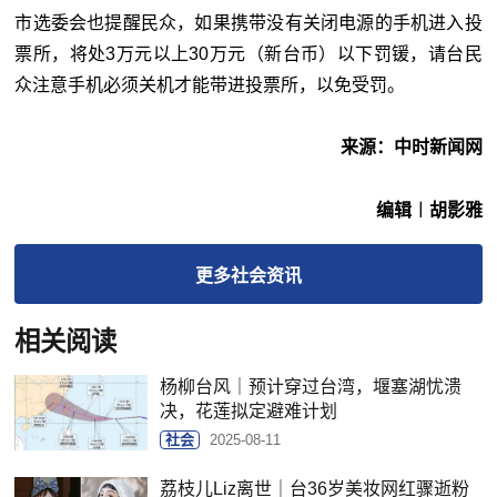
市选委会也提醒民众，如果携带没有关闭电源的手机进入投
票所，将处3万元以上30万元（新台币）以下罚锾，请台民
众注意手机必须关机才能带进投票所，以免受罚。
来源：中时新闻网
编辑︱胡影雅
更多
社会
资讯
相关阅读
杨柳台风｜预计穿过台湾，堰塞湖忧溃
决，花莲拟定避难计划
社会
2025-08-11
荔枝儿Liz离世｜台36岁美妆网红骤逝粉