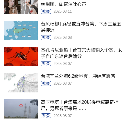
丝泪崩，闺密泪吐心声
社会
2025-08-11
台风杨柳 | 路径或直冲台湾，下周三至五
最接近
社会
2025-08-08
基孔肯尼亚热｜台首宗大陆输入个案，女
子自广东返台后确诊
社会
2025-08-07
台湾宜兰外海6.2级地震，冲绳有震感
社会
2025-08-07
高压电塔︱台湾离地20层楼电缆离奇挂
尸，男死者原来是……
社会
2025-08-07