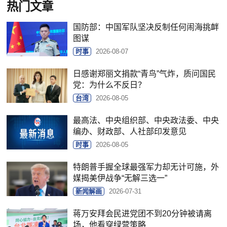
热门文章
国防部：中国军队坚决反制任何闹海挑衅
图谋
时事
2026-08-07
日感谢郑丽文捐款“青鸟”气炸，质问国民
党：为什么不反日？
台湾
2026-08-05
最高法、中央组织部、中央政法委、中央
编办、财政部、人社部印发意见
时事
2026-08-05
特朗普手握全球最强军力却无计可施，外
媒揭美伊战争“无解三选一”
新闻解画
2026-07-31
蒋万安拜会民进党团不到20分钟被请离
场，他看穿绿营策略