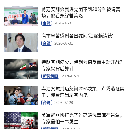
蒋万安拜会民进党团不到20分钟被请离
场，他看穿绿营策略
台湾
2026-07-31
高市早苗感谢各国慰问“独漏赖清德”
台湾
2026-07-31
特朗普刚停火，伊朗为何反而主动开战？
专家揭背后算计
新闻解画
2026-07-30
毒油案陈其迈怒问20%决策，卢秀燕证实
了，曝台湾当局有内鬼
台湾
2026-07-28
美军武器快打光了？高端武器库存告急，
专家最怕一事发生