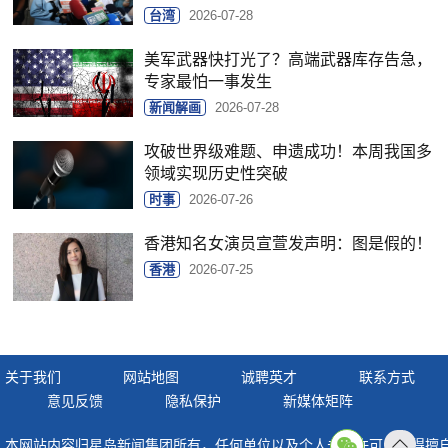
台湾
2026-07-28
美军武器快打光了？高端武器库存告急，
专家最怕一事发生
新闻解画
2026-07-28
攻破世界级难题、申遗成功！本周我国多
领域实现历史性突破
时事
2026-07-26
香港知名女演员宣萱发声明：图是假的！
香港
2026-07-25
关于我们
网站地图
诚聘英才
联系方式
意见反馈
隐私保护
新媒体矩阵
本网站内容归星岛新闻集团所有，任何单位以及个人未经许可，不得擅