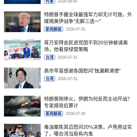
时事
2026-08-05
特朗普手握全球最强军力却无计可施，外
媒揭美伊战争“无解三选一”
新闻解画
2026-07-31
蒋万安拜会民进党团不到20分钟被请离
场，他看穿绿营策略
台湾
2026-07-31
高市早苗感谢各国慰问“独漏赖清德”
台湾
2026-07-31
特朗普刚停火，伊朗为何反而主动开战？
专家揭背后算计
新闻解画
2026-07-30
毒油案陈其迈怒问20%决策，卢秀燕证实
了，曝台湾当局有内鬼