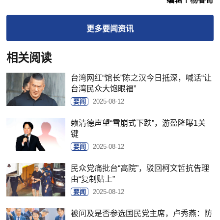
更多
要闻
资讯
相关阅读
台湾网红“馆长”陈之汉今日抵深，喊话“让
台湾民众大饱眼福”
要闻
2025-08-12
赖清德声望“雪崩式下跌”，游盈隆曝1关
键
要闻
2025-08-12
民众党痛批台“高院”，驳回柯文哲抗告理
由“复制贴上”
要闻
2025-08-12
被问及是否参选国民党主席，卢秀燕：防