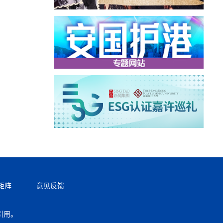
矩阵
意见反馈
引用。
返回顶部