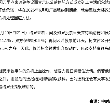
德因万里老家违建争议而宣示以公益信託方式成立矿工生活纪念馆
开信承诺，将在2026年6月和厂商租约到期后，就会整栋大楼改
危机处理因应方法。
2月20日到21日）结果来看，问及如果投票当天觉得赖清德和侯
41.1％，双方仅差距0.5％；再问及若投票前几天，柯文哲公开
，有2.5％之多。因此，倘若柯文哲做出弃保动作，民调支持度领先
。
凯旋苑争议事件的危机止血操作，想要力挽狂澜稳住选情。倘若他
％之间，则最后的选战结果则难加以预料。因为选前还会有大事发
赢结果还是很难讲的。
来源：中时