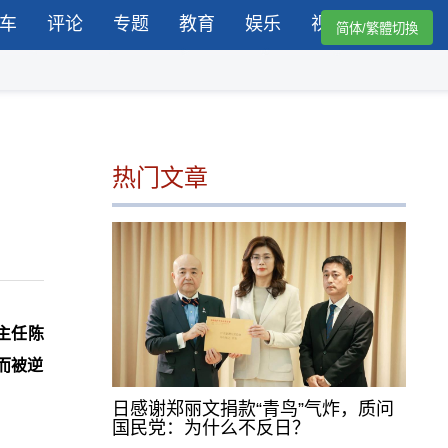
车
评论
专题
教育
娱乐
视频
简体/繁體切換
热门文章
主任陈
而被逆
日感谢郑丽文捐款“青鸟”气炸，质问
国民党：为什么不反日？