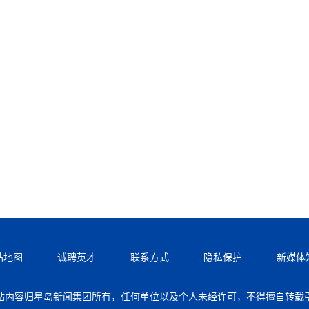
站地图
诚聘英才
联系方式
隐私保护
新媒体
站内容归星岛新闻集团所有，任何单位以及个人未经许可，不得擅自转载