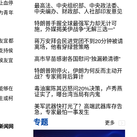
止血停
最高法、中央组织部、中央政法委、
中央编办、财政部、人社部印发意见
为青年
特朗普手握全球最强军力却无计可
施，外媒揭美伊战争“无解三选一”
友宜都
蒋万安拜会民进党团不到20分钟被请
离场，他看穿绿营策略
支持侯
高市早苗感谢各国慰问“独漏赖清德”
侯友宜
特朗普刚停火，伊朗为何反而主动开
战？专家揭背后算计
毒油案陈其迈怒问20%决策，卢秀燕
能够在
证实了，曝台湾当局有内鬼
生或柯
美军武器快打光了？高端武器库存告
急，专家最怕一事发生
专题
更多
新闻网