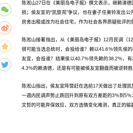
陈淞山27日在《美丽岛电子报》撰文表示，继赖清
损；侯友宜的“凯旋苑”争议，也在妻子任美铃发出公
房舍出租或改为社会住宅，作为社会各界质疑批评的
陈淞山接著指出，从《美丽岛电子报》12月民调（1
很可能当选总统时，会投给谁？赖以41.6％领先侯的
友宜，会投谁？结果侯以40.7％领先赖的38.2％
4.3％的赖清德，还是有可能被侯友宜翻盘而被逆转胜
陈淞山指出，侯友宜阵营赶在选前17天做出了处理
一週内民调声势止跌回升到原有双方差距的3％到5
文哲的可能弃保效应，双方选情变化难测，真正的输