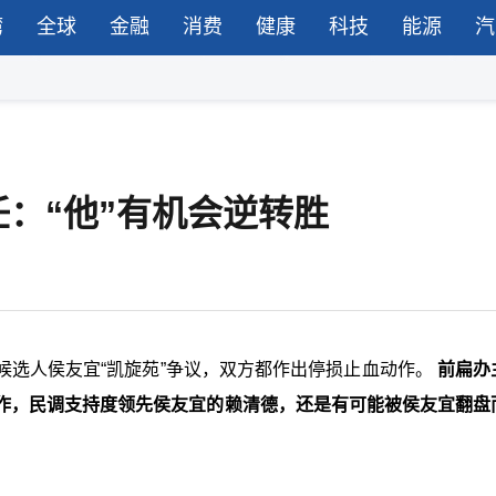
湾
全球
金融
消费
健康
科技
能源
汽
任：“他”有机会逆转胜
候选人侯友宜“凯旋苑”争议，双方都作出停损止血动作。
前扁办
作，民调支持度领先侯友宜的赖清德，还是有可能被侯友宜翻盘