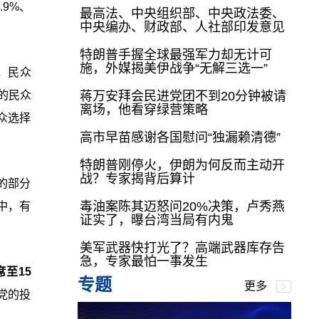
.9%、
最高法、中央组织部、中央政法委、
中央编办、财政部、人社部印发意见
特朗普手握全球最强军力却无计可
施，外媒揭美伊战争“无解三选一”
举，民众
％的民众
蒋万安拜会民进党团不到20分钟被请
离场，他看穿绿营策略
民众选择
高市早苗感谢各国慰问“独漏赖清德”
特朗普刚停火，伊朗为何反而主动开
战？专家揭背后算计
”的部分
毒油案陈其迈怒问20%决策，卢秀燕
分中，有
证实了，曝台湾当局有内鬼
美军武器快打光了？高端武器库存告
急，专家最怕一事发生
席至15
专题
更多
党的投