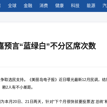
湾
全球
金融
消费
健康
科技
能源
汽
子嘉预言“蓝绿白”不分区席次数
极争取选民支持。《美丽岛电子报》近日曝光最新12月民调，结
、赖2人有不小差距。
为本月20日、21日两天，针对“下个月很快就要投票选’总统’和