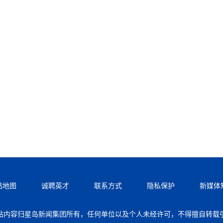
站地图
诚聘英才
联系方式
隐私保护
新媒体
站内容归星岛新闻集团所有，任何单位以及个人未经许可，不得擅自转载