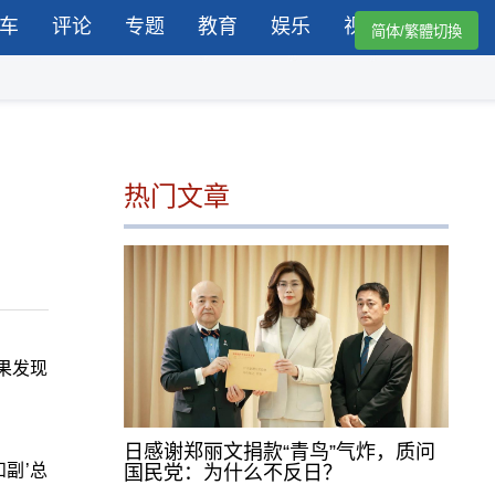
车
评论
专题
教育
娱乐
视频
简体/繁體切換
热门文章
果发现
日感谢郑丽文捐款“青鸟”气炸，质问
副’总
国民党：为什么不反日？