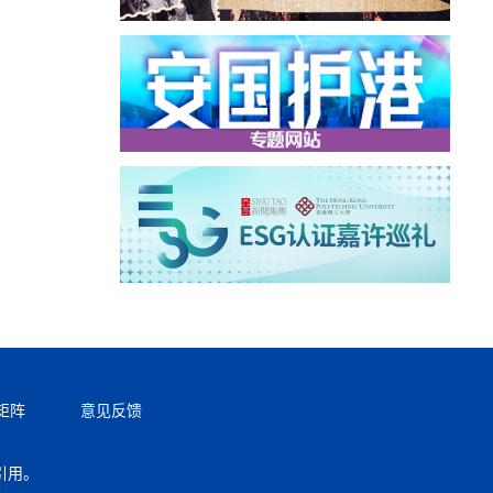
矩阵
意见反馈
引用。
返回顶部