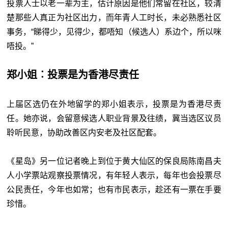
投票人士以老一辈为主，估计原因是他们常留在社区，较清
楚那些人真正为社区出力，而年青人工时长，未必熟悉社区
事务，“睇得少，见得少，都唔知（候选人）系边个，所以咪
唔投。”
郑小姐︰投票是为香港尽责任
上届区选仍在外地留学的郑小姐表示，投票是为香港尽责
任。她亦说，会留意候选人职业背景及往绩，冀当选区议员
聆听民意，协助改善区内安老及社区配套。
《星岛》另一位记者晚上到位于黄大仙区的保良局陈南昌夫
人小学票站观察投票情况，有年轻人表示，每年也会投票尽
公民责任，今年也如常；也有市民表示，趁还有一票在手要
珍惜。