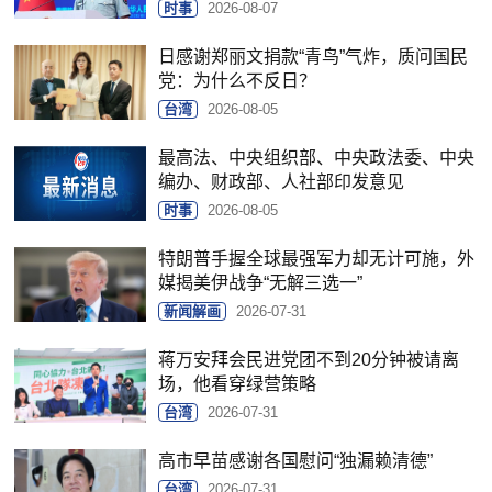
时事
2026-08-07
日感谢郑丽文捐款“青鸟”气炸，质问国民
党：为什么不反日？
台湾
2026-08-05
最高法、中央组织部、中央政法委、中央
编办、财政部、人社部印发意见
时事
2026-08-05
特朗普手握全球最强军力却无计可施，外
媒揭美伊战争“无解三选一”
新闻解画
2026-07-31
蒋万安拜会民进党团不到20分钟被请离
场，他看穿绿营策略
台湾
2026-07-31
高市早苗感谢各国慰问“独漏赖清德”
台湾
2026-07-31