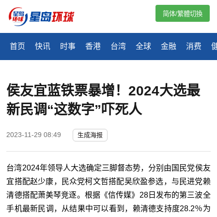
简体/繁體切換
首页
快讯
时事
香港
台湾
全球
金融
消费
​侯友宜蓝铁票暴增！2024大选最
新民调“这数字”吓死人
2023-11-29 08:49
生成海报
台湾2024年领导人大选确定三脚督态势，分别由国民党侯友
宜搭配赵少康，民众党柯文哲搭配吴欣盈参选，与民进党赖
清德搭配萧美琴竞逐。根据《信传媒》28日发布的第三波全
手机最新民调，从结果中可以看到，赖清德支持度28.2％为