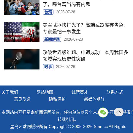
了，曝台湾当局有内鬼
台湾
2026-07-28
美军武器快打光了？高端武器库存告急，
专家最怕一事发生
新闻解画
2026-07-28
攻破世界级难题、申遗成功！本周我国多
领域实现历史性突破
时事
2026-07-26
关于我们
网站地图
诚聘英才
联系方式
意见反馈
隐私保护
新媒体矩阵
本网站内容归星岛新闻集团所有，任何单位以及个人未经许可，不得擅
返回
转载引用。
顶部
星岛环球网版权所有 Copyright © 2005-2026 Stnn.cc All Rights