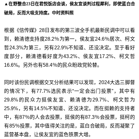
▲在野整合23日在君悦饭店会谈，侯友宜谈判过程犀利，即使蓝白合
破局，反而大吸支持度。中时资料照
根据《信传媒》28日发布的第三波全手机最新民调中可以看
到，赖清德支持度28.2％为第一，侯友宜24.6％居次、柯文
哲24.3%为第三，另有22.9%不知道、还没决定。至于看好
度部分，赖清德看好度为43.2%、侯友宜17.2%、柯文哲
16.6%。另外也有58.4％的民众盼政党轮替。
同时该份民调根据交叉分析结果可以发现，2024大选三脚督
的情况下，有77.7%选民表示“一定会出门投票”，其中有
29.8%的民众力挺侯友宜、赖清德为29.7%、柯文哲为
25.9%，另有14.5%不知道、还没决定。而在挺赖的支持者
中，有87％的人会去投票，挺侯的有87.3％会投票，挺柯的
有85％投票，其中值得关注的是，蓝白合破局，反而凝聚了
蓝营基本盘，让侯友宜的蓝色铁票大增。