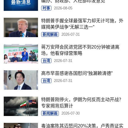
编办、财政部、人社部印发意见
时事
2026-08-05
特朗普手握全球最强军力却无计可施，外
媒揭美伊战争“无解三选一”
新闻解画
2026-07-31
蒋万安拜会民进党团不到20分钟被请离
场，他看穿绿营策略
台湾
2026-07-31
高市早苗感谢各国慰问“独漏赖清德”
台湾
2026-07-31
特朗普刚停火，伊朗为何反而主动开战？
专家揭背后算计
新闻解画
2026-07-30
毒油案陈其迈怒问20%决策，卢秀燕证实