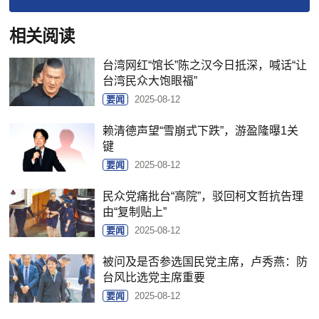
相关阅读
台湾网红“馆长”陈之汉今日抵深，喊话“让
台湾民众大饱眼福”
要闻
2025-08-12
赖清德声望“雪崩式下跌”，游盈隆曝1关
键
要闻
2025-08-12
民众党痛批台“高院”，驳回柯文哲抗告理
由“复制贴上”
要闻
2025-08-12
被问及是否参选国民党主席，卢秀燕：防
台风比选党主席重要
要闻
2025-08-12