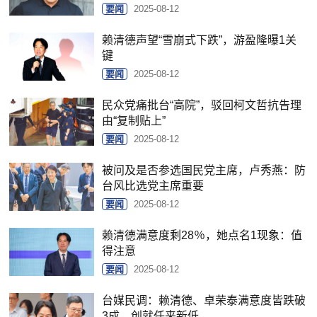
要闻
2025-08-12
赖清德声望“雪崩式下跌”，游盈隆曝1关
键
要闻
2025-08-12
民众党痛批台“高院”，驳回柯文哲抗告理
由“复制贴上”
要闻
2025-08-12
被问及是否参选国民党主席，卢秀燕：防
台风比选党主席重要
要闻
2025-08-12
赖清德满意度剩28％，她点名1现象：值
得注意
要闻
2025-08-12
台媒民调：赖清德、卓荣泰满意度皆跌破
3成，创就任来新低