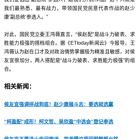
我们最熟悉、最有战力，带领国民党民意代表作战的赵少
康‘副总统’参选人。”
对此，国民党立委王鸿薇直言，“侯赵配”是战斗力破表、求
胜能力极强的搭档组合。据《ETtoday新闻云》今报导，王
鸿薇认为赵在口才及对政治情势掌握极为精准且敏感，对侯
友宜很加分，两人搭配是“战斗力破表、求胜能力极强”的组
合。
相关新闻：
侯友宜强调拼战到底！赵少康展斗志：要选就选赢
“柯盈配”成形！柯文哲、吴欣盈“中选会”登记参选