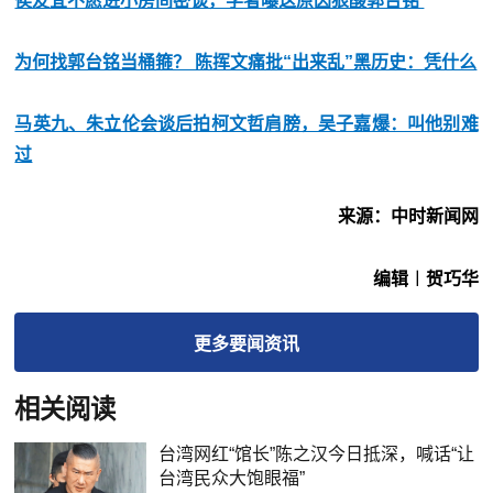
侯友宜不愿进小房间密谈，学者曝这原因狠酸郭台铭
为何找郭台铭当桶箍？ 陈挥文痛批“出来乱”黑历史：凭什么
马英九、朱立伦会谈后拍柯文哲肩膀，吴子嘉爆：叫他别难
过
来源：中时新闻网
编辑︱贺巧华
更多
要闻
资讯
相关阅读
台湾网红“馆长”陈之汉今日抵深，喊话“让
台湾民众大饱眼福”