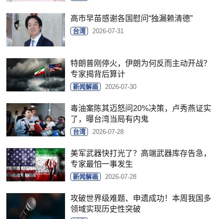
高市早苗感谢各国慰问“独漏赖清德”
台湾
2026-07-31
特朗普刚停火，伊朗为何反而主动开战？
专家揭背后算计
新闻解画
2026-07-30
毒油案陈其迈怒问20%决策，卢秀燕证实
了，曝台湾当局有内鬼
台湾
2026-07-28
美军武器快打光了？高端武器库存告急，
专家最怕一事发生
新闻解画
2026-07-28
攻破世界级难题、申遗成功！本周我国多
领域实现历史性突破