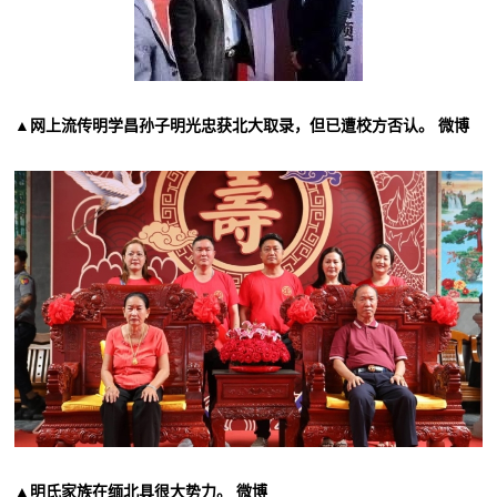
▲网上流传明学昌孙子明光忠获北大取录，但已遭校方否认。 微博
▲明氏家族在缅北具很大势力。 微博