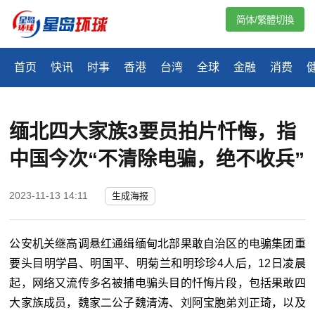
简体/繁體切換
首页
快讯
时事
香港
台湾
全球
金融
消费
缅北四大家族3要员拍片忏悔，指
中国今次“不清除电骗，绝不收兵”
2023-11-13 14:11
生成海报
公安机关继高调悬红通缉缅甸北部果敢自治区的电骗集团重
要头目明学昌、明国平、明菊兰和明珍珍4人后，12日凌晨
起，网络又流传多名被捕电骗头目的忏悔片段，包括果敢四
大家族成员，魏家二公子魏清涛、刘阿宝胞弟刘正琦，以及