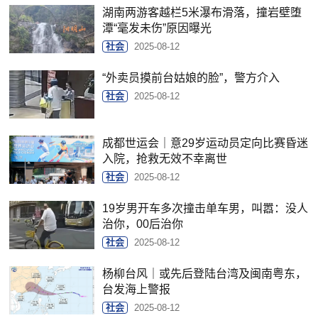
湖南两游客越栏5米瀑布滑落，撞岩壁堕
潭“毫发未伤”原因曝光
社会
2025-08-12
“外卖员摸前台姑娘的脸”，警方介入
社会
2025-08-12
成都世运会｜意29岁运动员定向比赛昏迷
入院，抢救无效不幸离世
社会
2025-08-12
19岁男开车多次撞击单车男，叫嚣：没人
治你，00后治你
社会
2025-08-12
杨柳台风｜或先后登陆台湾及闽南粤东，
台发海上警报
社会
2025-08-12