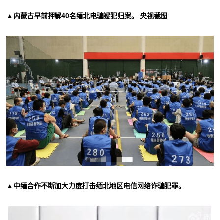
▲内蒙古早前押解40名缅北电骗疑犯归案。 央视截图
▲中缅合作不断加大力度打击缅北地区电信网络诈骗犯罪。