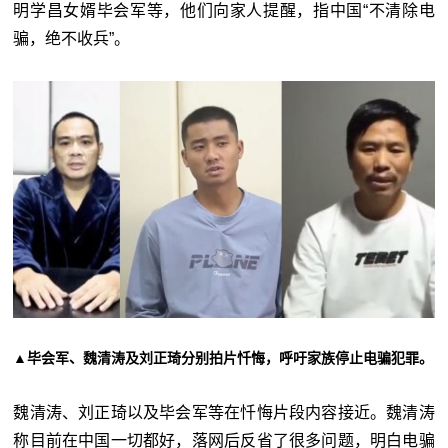
明学昌女婿毕会军等，他们向家人提醒，指中国“不清除电
骗，绝不收兵”。
▲毕会军、魏清涛及刘正琦分别拍片忏悔，呼吁家族停止电骗犯罪。
魏清涛、刘正琦以及毕会军等在忏悔片段内容接近。魏清涛
称目前在中国一切都好，落网后反省了很多问题，明白电骗