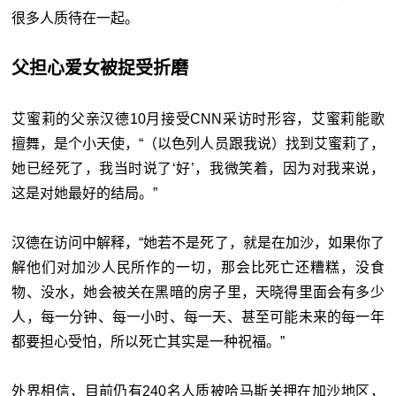
很多人质待在一起。
父担心爱女被捉受折磨
艾蜜莉的父亲汉德10月接受CNN采访时形容，艾蜜莉能歌
擅舞，是个小天使，“（以色列人员跟我说）找到艾蜜莉了，
她已经死了，我当时说了‘
好’，我微笑着，因为对我来说，
这是对她最好的结局。”
汉德在访问中解释，“她若不是死了，就是在加沙，如果你了
解他们对加沙人民所作的一切，那会比死亡还糟糕，没食
物、没水，她会被关在黑暗的房子里，天晓得里面会有多少
人，每一分钟、每一小时、每一天、甚至可能未来的每一年
都要担心受怕，所以死亡其实是一种祝福。”
外界相信，目前仍有240名人质被哈马斯关押在加沙地区，