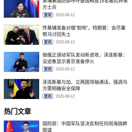
柬埔寨国防部呼吁泰国释放18名被扣押柬
方士兵
要闻
2025-08-12
传基辅准备对俄“割地”，特朗普：会尽量
帮乌讨回失土
要闻
2025-08-12
指俄正调动军队发动新进攻，泽连斯基：
没迹象显示普京准备停火
要闻
2025-08-12
泽连斯基与加、立两国领袖通话，强调乌
方需明确安全保障
要闻
2025-08-12
热门文章
国防部：中国军队坚决反制任何闹海挑衅
图谋