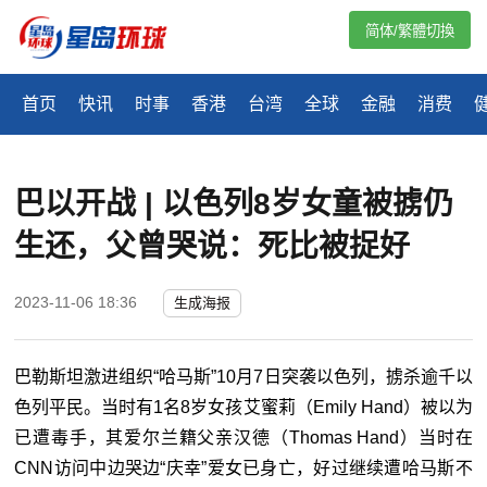
简体/繁體切換
首页
快讯
时事
香港
台湾
全球
金融
消费
巴以开战 | 以色列8岁女童被掳仍
生还，父曾哭说：死比被捉好
2023-11-06 18:36
生成海报
巴勒斯坦激进组织“哈马斯”10月7日突袭以色列，掳杀逾千以
色列平民。当时有1名8岁女孩艾蜜莉（Emily Hand）被以为
已遭毒手，其爱尔兰籍父亲汉德（Thomas Hand）当时在
CNN访问中边哭边“庆幸”爱女已身亡，好过继续遭哈马斯不