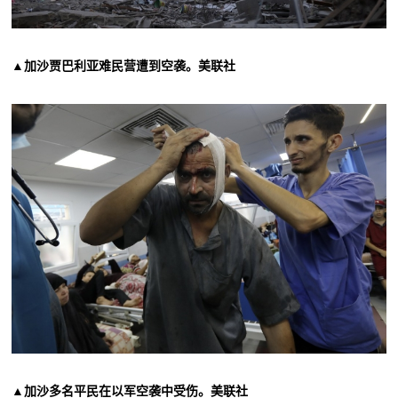
▲加沙贾巴利亚难民营遭到空袭。美联社
▲加沙多名平民在以军空袭中受伤。美联社