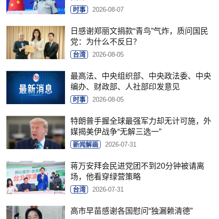
时事
2026-08-07
日感谢郑丽文捐款“青鸟”气炸，质问国民
党：为什么不反日？
台湾
2026-08-05
最高法、中央组织部、中央政法委、中央
编办、财政部、人社部印发意见
时事
2026-08-05
特朗普手握全球最强军力却无计可施，外
媒揭美伊战争“无解三选一”
新闻解画
2026-07-31
蒋万安拜会民进党团不到20分钟被请离
场，他看穿绿营策略
台湾
2026-07-31
高市早苗感谢各国慰问“独漏赖清德”