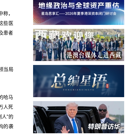
中称，
这些医
及患者
领当局
的哈马
万人死
人”的
构的袭