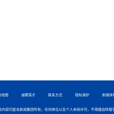
站地图
诚聘英才
联系方式
隐私保护
新媒体
站内容归星岛新闻集团所有，任何单位以及个人未经许可，不得擅自转载