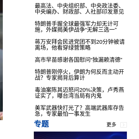
最高法、中央组织部、中央政法委、
中央编办、财政部、人社部印发意见
特朗普手握全球最强军力却无计可
施，外媒揭美伊战争“无解三选一”
蒋万安拜会民进党团不到20分钟被请
离场，他看穿绿营策略
高市早苗感谢各国慰问“独漏赖清德”
特朗普刚停火，伊朗为何反而主动开
战？专家揭背后算计
毒油案陈其迈怒问20%决策，卢秀燕
证实了，曝台湾当局有内鬼
美军武器快打光了？高端武器库存告
急，专家最怕一事发生
专题
更多