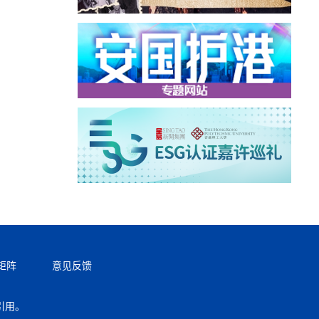
矩阵
意见反馈
引用。
返回顶部