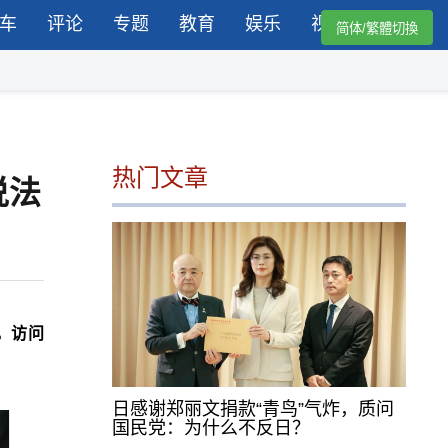
车
评论
专题
教育
娱乐
视频
简体/繁體切換
热门文章
说法
，访问
日感谢郑丽文捐款“青鸟”气炸，质问
国民党：为什么不反日？