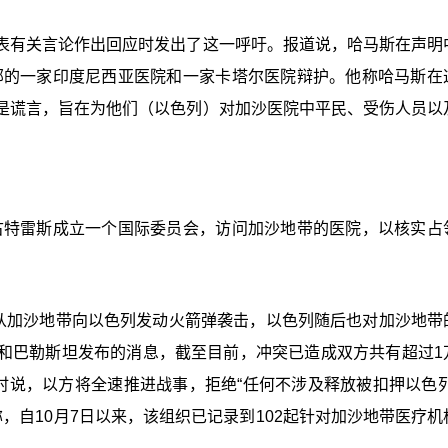
表有关言论作出回应时发出了这一呼吁。报道说，哈马斯在声明
部的一家印度尼西亚医院和一家卡塔尔医院辩护。他称哈马斯在
是谎言，旨在为他们（以色列）对加沙医院中平民、受伤人员以
古特雷斯成立一个国际委员会，访问加沙地带的医院，以核实占
日从加沙地带向以色列发动火箭弹袭击，以色列随后也对加沙地带
和巴勒斯坦发布的消息，截至目前，冲突已造成双方共有超过1
时说，以方将全速推进战事，拒绝“任何不涉及释放被扣押以色列
，自10月7日以来，该组织已记录到102起针对加沙地带医疗机