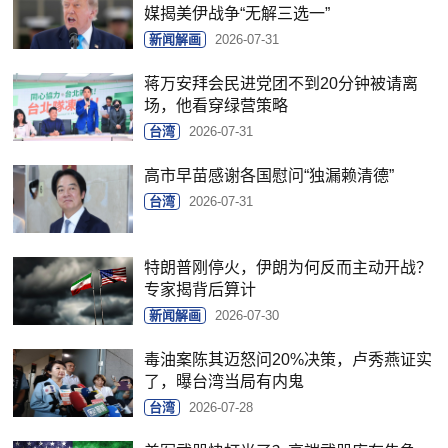
媒揭美伊战争“无解三选一”
新闻解画
2026-07-31
蒋万安拜会民进党团不到20分钟被请离
场，他看穿绿营策略
台湾
2026-07-31
高市早苗感谢各国慰问“独漏赖清德”
台湾
2026-07-31
特朗普刚停火，伊朗为何反而主动开战？
专家揭背后算计
新闻解画
2026-07-30
毒油案陈其迈怒问20%决策，卢秀燕证实
了，曝台湾当局有内鬼
台湾
2026-07-28