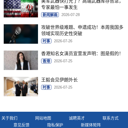
美军武器快打光了？高端武器库存告急，
专家最怕一事发生
新闻解画
2026-07-28
攻破世界级难题、申遗成功！本周我国多
领域实现历史性突破
时事
2026-07-26
香港知名女演员宣萱发声明：图是假的！
香港
2026-07-25
王毅会见伊朗外长
时事
2026-07-25
关于我们
网站地图
诚聘英才
联系方式
意见反馈
隐私保护
新媒体矩阵