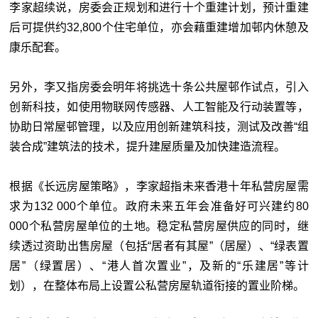
李家超续说，房委会正规划和进行十个重建计划，预计重建
后可提供约32,800个住宅单位，亦会藉重建增加邨内休憩及
康乐配套。
另外，李又指房委会明年将挑选十条公共屋邨作试点，引入
创新科技，如使用物联网传感器、人工智能及行动装置等，
协助日常屋邨管理，以及应用创新建筑科技，测试及改善“组
装合成”建筑法的技术，提升建屋质量及加快建造流程。
根据《长远房屋策略》，李家超指未来香港十年私营房屋需
求为132 000个单位。政府未来五年会准备好可兴建约80
000个私营房屋单位的土地。稳定私营房屋供应的同时，继
续透过资助出售房屋（包括“居者有其屋”（居屋）、“绿表置
居”（绿置居）、“港人首次置业”，及新的“乐建居”等计
划），在整体布局上设置公私营房屋轨道衔接的置业阶梯。