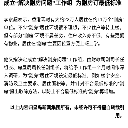
成立“解决劏房问题”工作组 为劏房订最低标准
李家超表示，香港现时有大约22万人居住在约11万个“劏房”
单位。不少“劏房”居住环境很不理想，不少住户等待上楼，
但有部分“劏房”环境不属差劣，住户收入亦不低，有些更拥
有物业，居住在“劏房”主要因位置方便上班上学。
他又指决定成立“解决劏房问题”工作组，由财政司副司长任
组长、房屋局局长任副组长，将给予工作组十个月时间作深
入调研，为“劏房”居住环境设定最低标准，例如楼宇安全、
消防及卫生要求、居住面积等，并针对不合最低标准的“劏
房”提出取缔方法，以防止不合最低标准的“劏房”再增加。
以上内容归星岛新闻集团所有，未经许可不得擅自转载引
用。