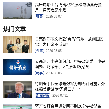
高压电塔︱台湾离地20层楼电缆离奇挂
尸，男死者原来是……
社会
2025-08-07
热门文章
日感谢郑丽文捐款“青鸟”气炸，质问国民
党：为什么不反日？
台湾
2026-08-05
最高法、中央组织部、中央政法委、中央
编办、财政部、人社部印发意见
时事
2026-08-05
特朗普手握全球最强军力却无计可施，外
媒揭美伊战争“无解三选一”
新闻解画
2026-07-31
蒋万安拜会民进党团不到20分钟被请离