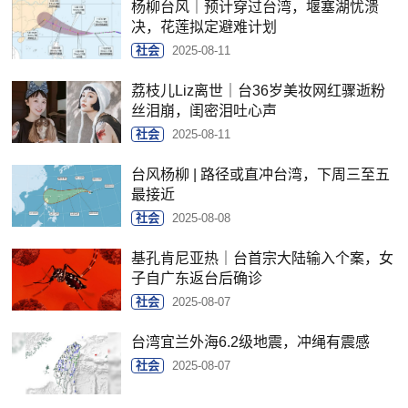
杨柳台风｜预计穿过台湾，堰塞湖忧溃
决，花莲拟定避难计划
社会
2025-08-11
荔枝儿Liz离世｜台36岁美妆网红骤逝粉
丝泪崩，闺密泪吐心声
社会
2025-08-11
台风杨柳 | 路径或直冲台湾，下周三至五
最接近
社会
2025-08-08
基孔肯尼亚热｜台首宗大陆输入个案，女
子自广东返台后确诊
社会
2025-08-07
台湾宜兰外海6.2级地震，冲绳有震感
社会
2025-08-07