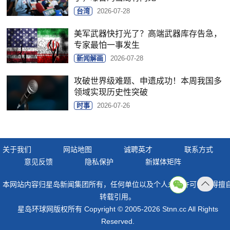
台湾
2026-07-28
美军武器快打光了？高端武器库存告急，
专家最怕一事发生
新闻解画
2026-07-28
攻破世界级难题、申遗成功！本周我国多
领域实现历史性突破
时事
2026-07-26
关于我们
网站地图
诚聘英才
联系方式
意见反馈
隐私保护
新媒体矩阵
本网站内容归星岛新闻集团所有，任何单位以及个人未经许可，不得擅
返回
转载引用。
顶部
星岛环球网版权所有 Copyright © 2005-2026 Stnn.cc All Rights
Reserved.