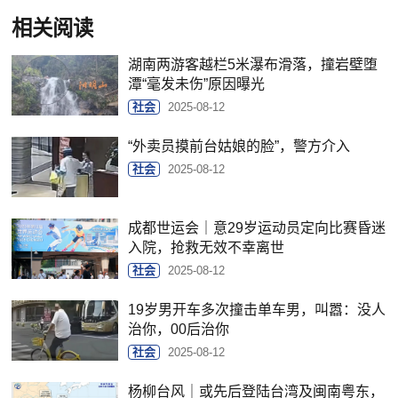
相关阅读
湖南两游客越栏5米瀑布滑落，撞岩壁堕
潭“毫发未伤”原因曝光
社会
2025-08-12
“外卖员摸前台姑娘的脸”，警方介入
社会
2025-08-12
成都世运会｜意29岁运动员定向比赛昏迷
入院，抢救无效不幸离世
社会
2025-08-12
19岁男开车多次撞击单车男，叫嚣：没人
治你，00后治你
社会
2025-08-12
杨柳台风｜或先后登陆台湾及闽南粤东，