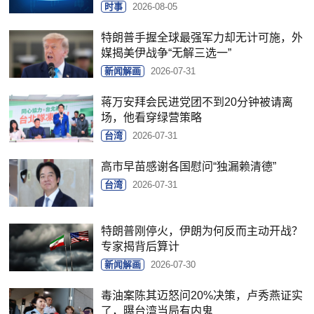
时事
2026-08-05
特朗普手握全球最强军力却无计可施，外
媒揭美伊战争“无解三选一”
新闻解画
2026-07-31
蒋万安拜会民进党团不到20分钟被请离
场，他看穿绿营策略
台湾
2026-07-31
高市早苗感谢各国慰问“独漏赖清德”
台湾
2026-07-31
特朗普刚停火，伊朗为何反而主动开战？
专家揭背后算计
新闻解画
2026-07-30
毒油案陈其迈怒问20%决策，卢秀燕证实
了，曝台湾当局有内鬼