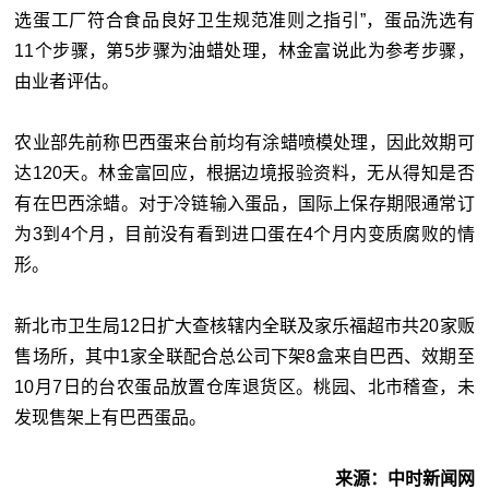
选蛋工厂符合食品良好卫生规范准则之指引”，蛋品洗选有
11个步骤，第5步骤为油蜡处理，林金富说此为参考步骤，
由业者评估。
农业部先前称巴西蛋来台前均有涂蜡喷模处理，因此效期可
达120天。林金富回应，根据边境报验资料，无从得知是否
有在巴西涂蜡。对于冷链输入蛋品，国际上保存期限通常订
为3到4个月，目前没有看到进口蛋在4个月内变质腐败的情
形。
新北市卫生局12日扩大查核辖内全联及家乐福超市共20家贩
售场所，其中1家全联配合总公司下架8盒来自巴西、效期至
10月7日的台农蛋品放置仓库退货区。桃园、北市稽查，未
发现售架上有巴西蛋品。
来源：中时新闻网