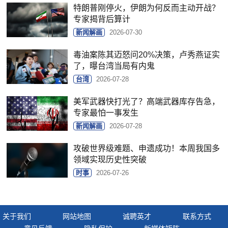
特朗普刚停火，伊朗为何反而主动开战？
专家揭背后算计
新闻解画
2026-07-30
毒油案陈其迈怒问20%决策，卢秀燕证实
了，曝台湾当局有内鬼
台湾
2026-07-28
美军武器快打光了？高端武器库存告急，
专家最怕一事发生
新闻解画
2026-07-28
攻破世界级难题、申遗成功！本周我国多
领域实现历史性突破
时事
2026-07-26
关于我们
网站地图
诚聘英才
联系方式