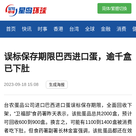
简体/繁體切換
首页
快讯
时事
香港
台湾
全球
金融
消费
误标保存期限巴西进口蛋，逾千盒
已下肚
2023-09-18 15:08
生成海报
台农蛋品公司进口巴西进口蛋误标保存期限，全面回收下
架，“卫福部”食药署昨天表示，该批蛋品总共2000盒，预计
可回收600到900盒。换言之，可能有1100到1400盒被消费
者吃下肚，但食药署副署长林金富强调，该批蛋品都还在效