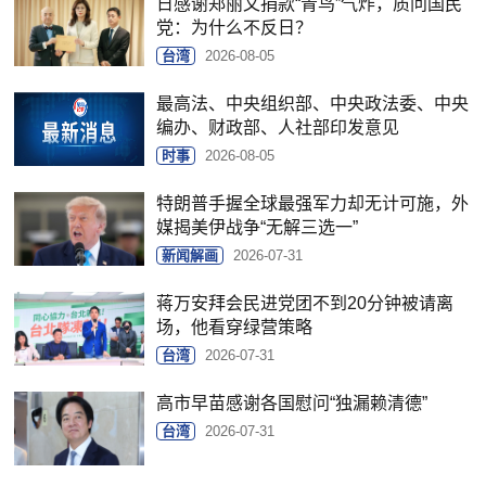
日感谢郑丽文捐款“青鸟”气炸，质问国民
党：为什么不反日？
台湾
2026-08-05
最高法、中央组织部、中央政法委、中央
编办、财政部、人社部印发意见
时事
2026-08-05
特朗普手握全球最强军力却无计可施，外
媒揭美伊战争“无解三选一”
新闻解画
2026-07-31
蒋万安拜会民进党团不到20分钟被请离
场，他看穿绿营策略
台湾
2026-07-31
高市早苗感谢各国慰问“独漏赖清德”
台湾
2026-07-31