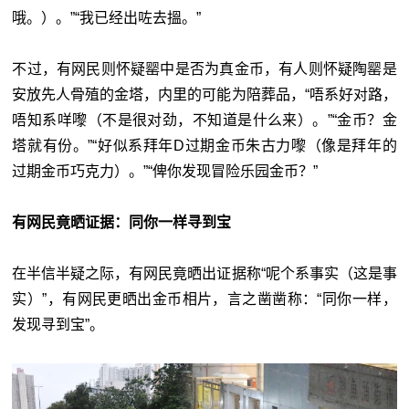
哦。）。”“我已经出咗去搵。”
不过，有网民则怀疑罂中是否为真金币，有人则怀疑陶罂是
安放先人骨殖的金塔，内里的可能为陪葬品，“唔系好对路，
唔知系咩嚟（不是很对劲，不知道是什么来）。”“金币？金
塔就有份。”“好似系拜年D过期金币朱古力嚟（像是拜年的
过期金币巧克力）。”“俾你发现冒险乐园金币？”
有网民竟晒证据：同你一样寻到宝
在半信半疑之际，有网民竟晒出证据称“呢个系事实（这是事
实）”，有网民更晒出金币相片，言之凿凿称：“同你一样，
发现寻到宝”。