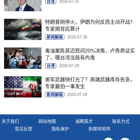
台湾
2026-07-31
特朗普刚停火，伊朗为何反而主动开战？
专家揭背后算计
新闻解画
2026-07-30
毒油案陈其迈怒问20%决策，卢秀燕证实
了，曝台湾当局有内鬼
台湾
2026-07-28
美军武器快打光了？高端武器库存告急，
专家最怕一事发生
新闻解画
2026-07-28
关于我们
网站地图
诚聘英才
联系方式
意见反馈
隐私保护
新媒体矩阵