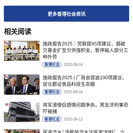
更多
香港社会
资讯
相关阅读
施政报告2025｜劳联提45项建议，倡破
欠基金扩至欠供强积金，暂停输入部分工
种外劳
香港社会
2025-09-16
施政报告2025 | 厂商会提逾100项建议，
促北都设食品科技生态圈
香港社会
2025-09-16
将军澳情侣感情问题争执，男友涉刑事恐
吓被捕
香港社会
2025-08-12
尿液汽水│涉瓶装汽水注尿液“加料”，六