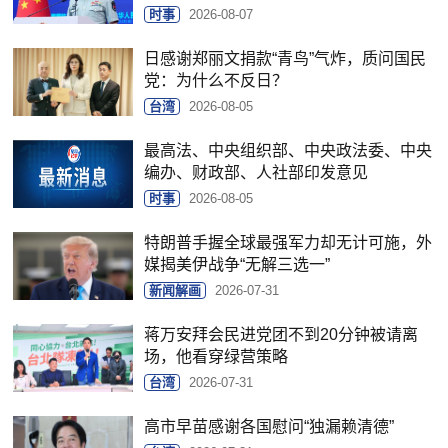
时事
2026-08-07
日感谢郑丽文捐款“青鸟”气炸，质问国民
党：为什么不反日？
台湾
2026-08-05
最高法、中央组织部、中央政法委、中央
编办、财政部、人社部印发意见
时事
2026-08-05
特朗普手握全球最强军力却无计可施，外
媒揭美伊战争“无解三选一”
新闻解画
2026-07-31
蒋万安拜会民进党团不到20分钟被请离
场，他看穿绿营策略
台湾
2026-07-31
高市早苗感谢各国慰问“独漏赖清德”