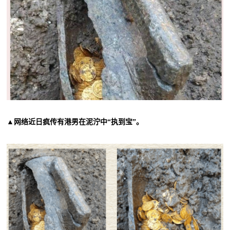
▲网络近日疯传有港男在泥泞中“执到宝”。