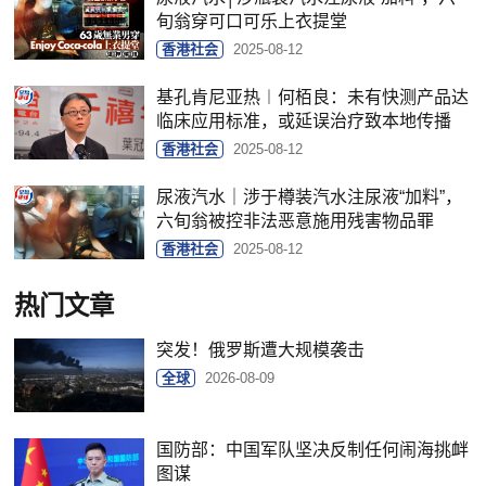
旬翁穿可口可乐上衣提堂
香港社会
2025-08-12
基孔肯尼亚热︱何栢良：未有快测产品达
临床应用标准，或延误治疗致本地传播
香港社会
2025-08-12
尿液汽水｜涉于樽装汽水注尿液“加料”，
六旬翁被控非法恶意施用残害物品罪
香港社会
2025-08-12
热门文章
突发！俄罗斯遭大规模袭击
全球
2026-08-09
国防部：中国军队坚决反制任何闹海挑衅
图谋