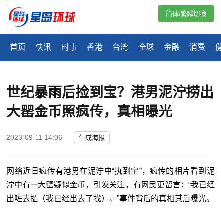
简体/繁體切換
首页
快讯
时事
香港
台湾
全球
金融
消费
​世纪暴雨后捡到宝？港男泥泞捞出
大罂金币照疯传，真相曝光
2023-09-11 14:06
生成海报
网络近日疯传有港男在泥泞中“执到宝”，疯传的相片看到泥
泞中有一大罂疑似金币，引发关注，有网民更留言：“我已经
出咗去搵（我已经出去了找）。”事件背后的真相其后曝光。