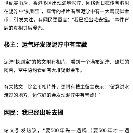
世纪暴雨后，香港多区出现满地泥泞，网络近日疯传有港男
在泥泞中“执到宝”，疯传的相片看到泥泞中有一大罂疑似金
币，引发关注，有网民更留言：“我已经出咗去搵。”事件背
后的真相其后曝光。
楼主：运气好发现泥泞中有宝藏
泥泞“执到宝”的帖文附有相片，看到一个满布泥泞、破烂的
陶罂，罂中隐约看到有大堆疑似金币。
有关帖文，除金币相片外，更附有楼主留言表示：“留意洪水
淹过的地方，运气好的会发现泥泞中有宝藏！”
网民：我已经出咗去搵
帖文引发热议，“要500年先一遇喎（要500年才一遇