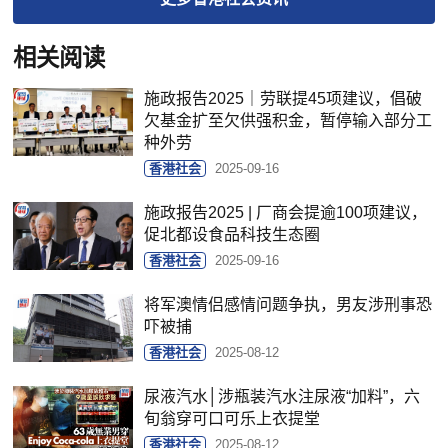
相关阅读
施政报告2025｜劳联提45项建议，倡破
欠基金扩至欠供强积金，暂停输入部分工
种外劳
香港社会
2025-09-16
施政报告2025 | 厂商会提逾100项建议，
促北都设食品科技生态圈
香港社会
2025-09-16
将军澳情侣感情问题争执，男友涉刑事恐
吓被捕
香港社会
2025-08-12
尿液汽水│涉瓶装汽水注尿液“加料”，六
旬翁穿可口可乐上衣提堂
香港社会
2025-08-12