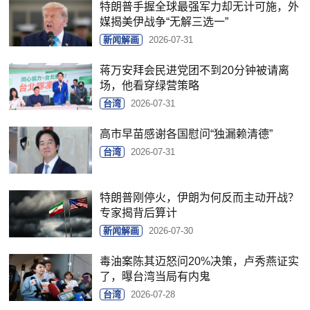
特朗普手握全球最强军力却无计可施，外
媒揭美伊战争“无解三选一”
新闻解画
2026-07-31
蒋万安拜会民进党团不到20分钟被请离
场，他看穿绿营策略
台湾
2026-07-31
高市早苗感谢各国慰问“独漏赖清德”
台湾
2026-07-31
特朗普刚停火，伊朗为何反而主动开战？
专家揭背后算计
新闻解画
2026-07-30
毒油案陈其迈怒问20%决策，卢秀燕证实
了，曝台湾当局有内鬼
台湾
2026-07-28