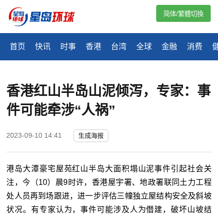
简体/繁體切換
首页
快讯
时事
香港
台湾
全球
金融
消费
香港红山半岛山泥倾泻，专家：事
件可能牵涉“人祸”
2023-09-10 14:41
生成海报
港岛大潭豪宅屋苑红山半岛大面积塌山泥事件引起社会关
注，今（10）晨9时许，香港屋宇署、地政署联同土力工程
处人员再到场跟进，进一步评估三幢独立屋结构安全及斜坡
状况。有专家认为，事件可能涉及人为僭建，破坏山坡结