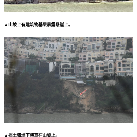
▲山坡上有建筑物基层暴露悬崖上。
▲挡土墙塌下横亘在山坡上。