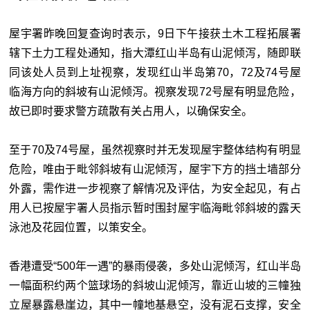
屋宇署昨晚回复查询时表示，9日下午接获土木工程拓展署
辖下土力工程处通知，指大潭红山半岛有山泥倾泻，随即联
同该处人员到上址视察，发现红山半岛第70，72及74号屋
临海方向的斜坡有山泥倾泻。视察发现72号屋有明显危险，
故已即时要求警方疏散有关占用人，以确保安全。
至于70及74号屋，虽然视察时并无发现屋宇整体结构有明显
危险，唯由于毗邻斜坡有山泥倾泻，屋宇下方的挡土墙部分
外露，需作进一步视察了解情况及评估，为安全起见，有占
用人已按屋宇署人员指示暂时围封屋宇临海毗邻斜坡的露天
泳池及花园位置，以策安全。
香港遭受“500年一遇”的暴雨侵袭，多处山泥倾泻，红山半岛
一幅面积约两个篮球场的斜坡山泥倾泻，靠近山坡的三幢独
立屋暴露悬崖边，其中一幢地基悬空，没有泥石支撑，安全