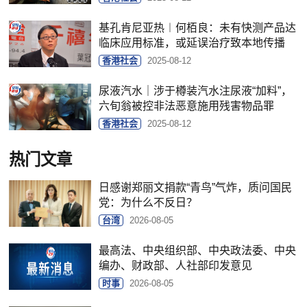
基孔肯尼亚热︱何栢良：未有快测产品达
临床应用标准，或延误治疗致本地传播
香港社会
2025-08-12
尿液汽水｜涉于樽装汽水注尿液“加料”，
六旬翁被控非法恶意施用残害物品罪
香港社会
2025-08-12
热门文章
日感谢郑丽文捐款“青鸟”气炸，质问国民
党：为什么不反日？
台湾
2026-08-05
最高法、中央组织部、中央政法委、中央
编办、财政部、人社部印发意见
时事
2026-08-05