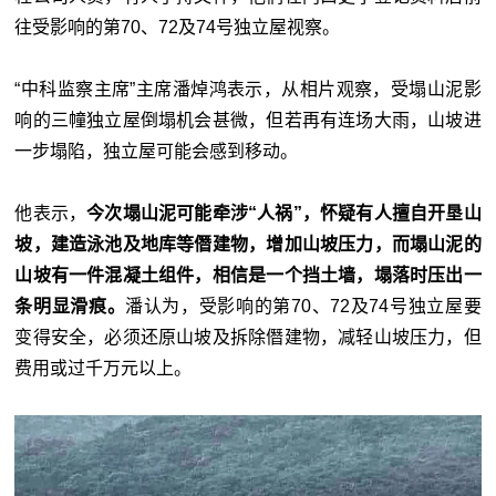
往受影响的第70、72及74号独立屋视察。
“中科监察主席”主席潘焯鸿表示，从相片观察，受塌山泥影
响的三幢独立屋倒塌机会甚微，但若再有连场大雨，山坡进
一步塌陷，独立屋可能会感到移动。
他表示，
今次塌山泥可能牵涉“人祸”，怀疑有人擅自开垦山
坡，建造泳池及地库等僭建物，增加山坡压力，而塌山泥的
山坡有一件混凝土组件，相信是一个挡土墙，塌落时压出一
条明显滑痕。
潘认为，受影响的第70、72及74号独立屋要
变得安全，必须还原山坡及拆除僭建物，减轻山坡压力，但
费用或过千万元以上。