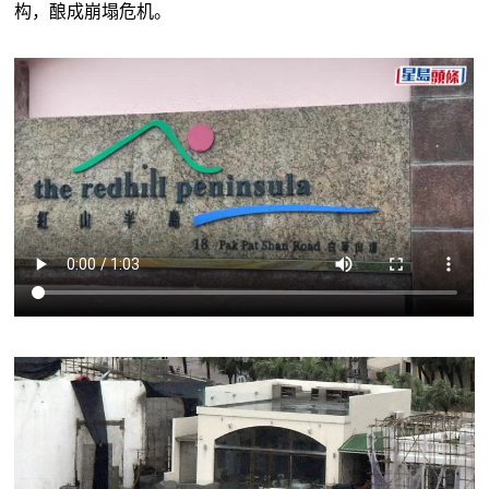
构，酿成崩塌危机。