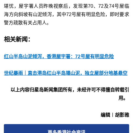
堪忧，屋宇署人员昨晚视察后，发现第70、72及74号屋临
海方向斜坡有山泥倾泻，其中72号屋有明显危险，即时要求
警方疏散有关占用人。
相关新闻：
红山半岛山泥倾泻，香港屋宇署：72号屋有明显危险
世纪暴雨｜直击港岛红山半岛塌山泥，独立屋部分地基悬空
以上内容归星岛新闻集团所有，未经许可不得擅自转载引
用。
编辑︱胡影雅
更多
香港社会
资讯