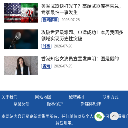
美军武器快打光了？高端武器库存告急，
专家最怕一事发生
新闻解画
2026-07-28
攻破世界级难题、申遗成功！本周我国多
领域实现历史性突破
时事
2026-07-26
香港知名女演员宣萱发声明：图是假的！
香港
2026-07-25
关于我们
网站地图
诚聘英才
联系方式
意见反馈
隐私保护
新媒体矩阵
本网站内容归星岛新闻集团所有，任何单位以及个人未经许可，不得擅
返回
转载引用。